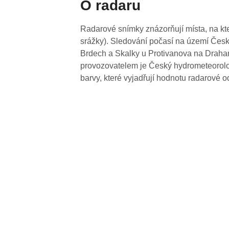
O radaru
Radarové snímky znázorňují místa, na kte
srážky). Sledování počasí na území Česk
Brdech a Skalky u Protivanova na Drahan
provozovatelem je Český hydrometeorolog
barvy, které vyjadřují hodnotu radarové o