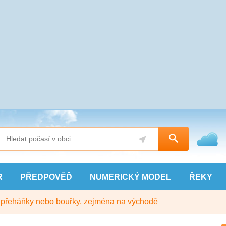
R
PŘEDPOVĚĎ
NUMERICKÝ
MODEL
ŘEKY
y přeháňky nebo bouřky, zejména na východě