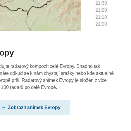
21:30
21:20
21:10
21:00
20:50
20:40
20:30
ropy
20:20
20:10
20:00
dujte radarový kompozit celé Evropy. Snadno tak
19:50
náte odkud se k nám chystají srážky nebo kde aktuálně
19:40
vropě prší. Radarový snímek Evropy je složen z více
19:30
 100 radarů po celé Evropě.
19:20
19:10
Zobrazit snímek Evropy
19:00
18:50
18:40
18:30