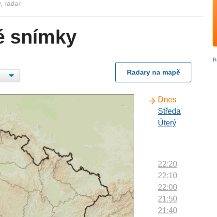
, radar
é snímky
Radary na mapě
Dnes
Středa
Úterý
22:20
22:10
22:00
21:50
21:40