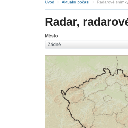
Úvod
Aktuální počasí
Radarové snímky
Radar, radarov
Město