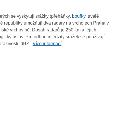
18:20
18:10
rých se vyskytují srážky (přeháňky,
bouřky
, trvalé
18:00
é republiky umožňují dva radary na vrcholech Praha v
17:50
ské vrchovině. Dosah radarů je 250 km a jejich
17:40
ický ústav. Pro odhad intenzity srážek se používají
17:30
drazivosti [dBZ].
Více informací
17:20
17:10
17:00
16:50
16:40
16:30
16:20
16:10
16:00
15:50
15:40
15:30