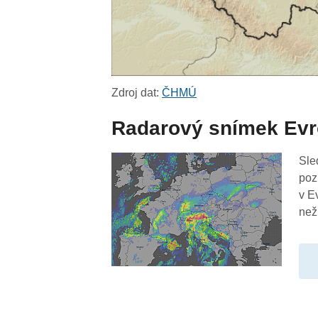
Zdroj dat:
ČHMÚ
Radarový snímek Ev
Sle
poz
v E
než