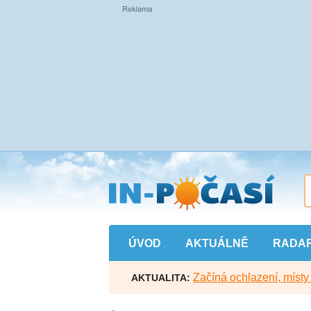
Přejít
na
hlavní
obsah
ÚVOD
AKTUÁLNĚ
RADA
Začíná ochlazení, míst
AKTUALITA: