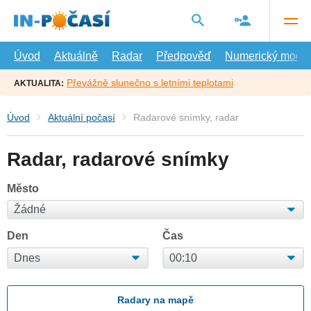
Přejít
na
hlavní
obsah
Úvod
Aktuálně
Radar
Předpověď
Numerický model
Převážně slunečno s letními teplotami
AKTUALITA:
Úvod
Aktuální počasí
Radarové snímky, radar
Radar, radarové snímky
Město
Den
Čas
Radary na mapě