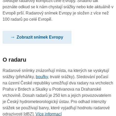
Sledujte radarový kompozit celé Evropy. Snadno tak
poznáte odkud se k nám chystají srážky nebo kde aktuálně v
Evropě prší. Radarový snímek Evropy je složen z více než
100 radarů po celé Evropě.
Zobrazit snímek Evropy
O radaru
Radarové snímky znázorňují místa, na kterých se vyskytují
srážky (přeháňky,
bouřky
, trvalé srážky). Sledování počasí
na území České republiky umožňují dva radary na vrcholech
Praha v Brdech a Skalky u Protivanova na Drahanské
vrchovině. Dosah radarů je 250 km a jejich provozovatelem
je Český hydrometeorologický ústav. Pro odhad intenzity
srážek se používají barvy, které vyjadřují hodnotu radarové
odrazivosti [dBZ].
Více informací