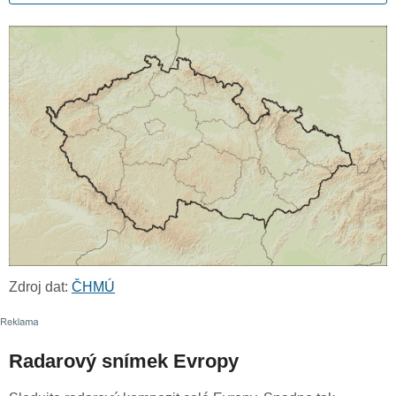
Zdroj dat:
ČHMÚ
Radarový snímek Evropy