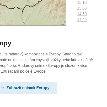
15:10
15:00
14:50
14:40
14:30
14:20
14:10
ropy
14:00
13:50
13:40
dujte radarový kompozit celé Evropy. Snadno tak
13:30
náte odkud se k nám chystají srážky nebo kde aktuálně
13:20
vropě prší. Radarový snímek Evropy je složen z více
13:10
 100 radarů po celé Evropě.
13:00
12:50
Zobrazit snímek Evropy
12:40
12:30
12:20
12:10