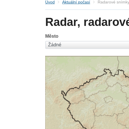
Úvod
Aktuální počasí
Radarové snímky
Radar, radarov
Město