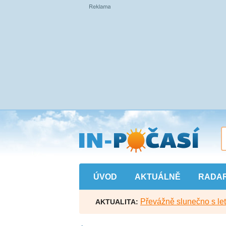
Přejít
na
hlavní
obsah
ÚVOD
AKTUÁLNĚ
RADA
Převážně slunečno s let
AKTUALITA: