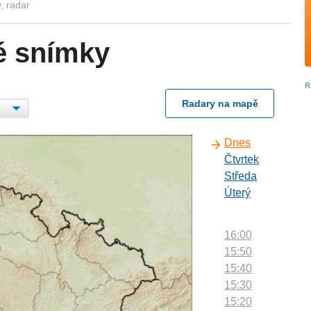
, radar
é snímky
Radary na mapě
Dnes
Čtvrtek
Středa
Úterý
16:00
15:50
15:40
15:30
15:20