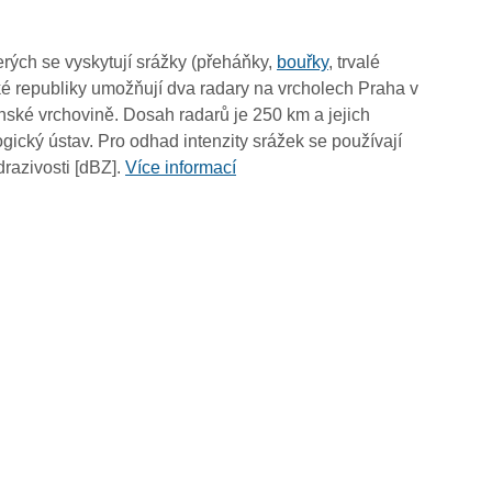
12:00
11:50
rých se vyskytují srážky (přeháňky,
bouřky
, trvalé
11:40
é republiky umožňují dva radary na vrcholech Praha v
11:30
ské vrchovině. Dosah radarů je 250 km a jejich
11:20
ický ústav. Pro odhad intenzity srážek se používají
11:10
drazivosti [dBZ].
Více informací
11:00
10:50
10:40
10:30
10:20
10:10
10:00
09:50
09:40
09:30
09:20
09:10