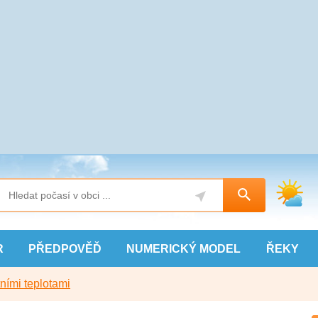
R
PŘEDPOVĚĎ
NUMERICKÝ
MODEL
ŘEKY
ními teplotami