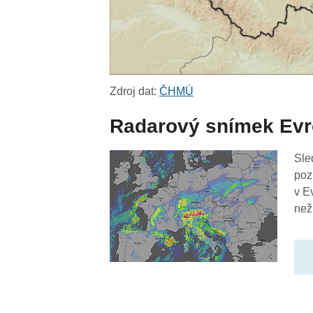
Zdroj dat:
ČHMÚ
Radarový snímek Ev
Sle
poz
v E
než