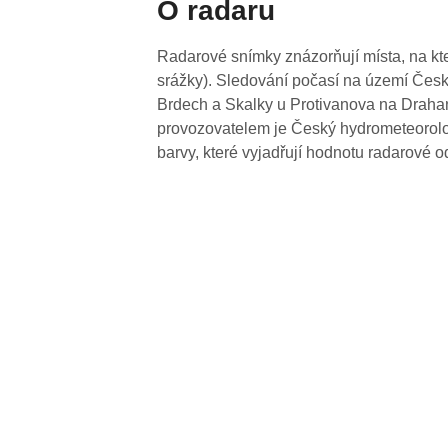
O radaru
Radarové snímky znázorňují místa, na kte
srážky). Sledování počasí na území Česk
Brdech a Skalky u Protivanova na Drahan
provozovatelem je Český hydrometeorolog
barvy, které vyjadřují hodnotu radarové o