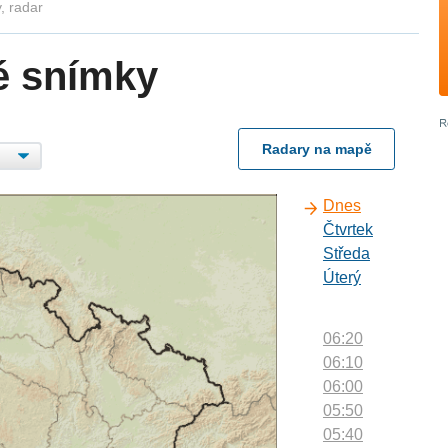
, radar
é snímky
Radary na mapě
Dnes
Čtvrtek
Středa
Úterý
06:20
06:10
06:00
05:50
05:40