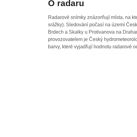
O radaru
Radarové snímky znázorňují místa, na kte
srážky). Sledování počasí na území Česk
Brdech a Skalky u Protivanova na Drahan
provozovatelem je Český hydrometeorolog
barvy, které vyjadřují hodnotu radarové o