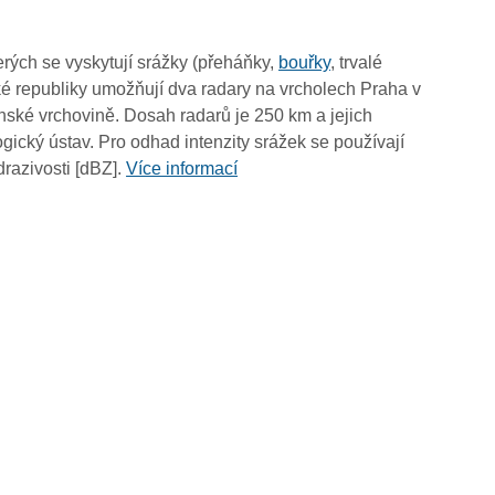
02:20
02:10
rých se vyskytují srážky (přeháňky,
bouřky
, trvalé
02:00
é republiky umožňují dva radary na vrcholech Praha v
01:50
ské vrchovině. Dosah radarů je 250 km a jejich
01:40
ický ústav. Pro odhad intenzity srážek se používají
01:30
drazivosti [dBZ].
Více informací
01:20
01:10
01:00
00:50
00:40
00:30
00:20
00:10
00:00