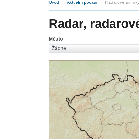
Úvod
Aktuální počasí
Radarové snímky
Radar, radarov
Město