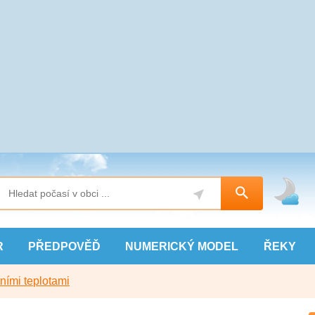
R
PŘEDPOVĚĎ
NUMERICKÝ
MODEL
ŘEKY
ními teplotami