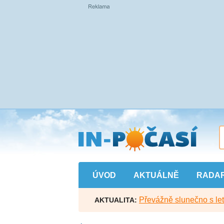
Přejít
na
hlavní
obsah
ÚVOD
AKTUÁLNĚ
RADA
Převážně slunečno s let
AKTUALITA: