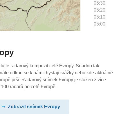
05:30
05:20
05:10
05:00
04:50
04:40
04:30
ropy
04:20
04:10
04:00
dujte radarový kompozit celé Evropy. Snadno tak
03:50
náte odkud se k nám chystají srážky nebo kde aktuálně
03:40
vropě prší. Radarový snímek Evropy je složen z více
03:30
 100 radarů po celé Evropě.
03:20
03:10
Zobrazit snímek Evropy
03:00
02:50
02:40
02:30