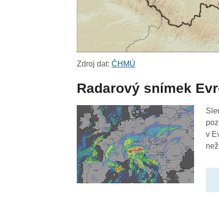
Zdroj dat:
ČHMÚ
Radarový snímek Ev
Sle
poz
v E
než