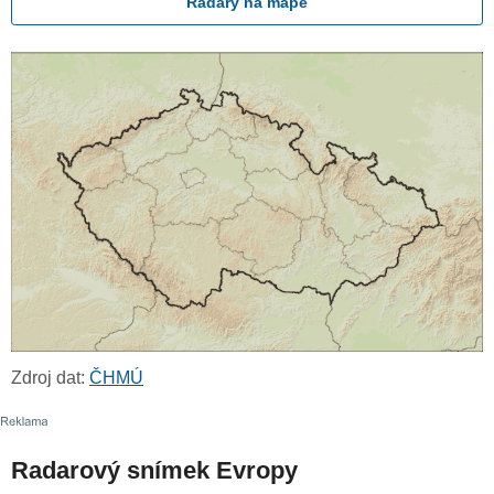
Radary na mapě
Zdroj dat:
ČHMÚ
Radarový snímek Evropy