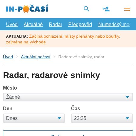
Přejít
na
hlavní
obsah
Úvod
Aktuálně
Radar
Předpověď
Numerický model
Začíná ochlazení, místy přeháňky nebo bouřky,
AKTUALITA:
zejména na východě
Úvod
Aktuální počasí
Radarové snímky, radar
Radar, radarové snímky
Město
Den
Čas