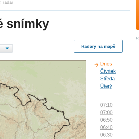
, radar
é snímky
Radary na mapě
Dnes
Čtvrtek
Středa
Úterý
07:10
07:00
06:50
06:40
06:30