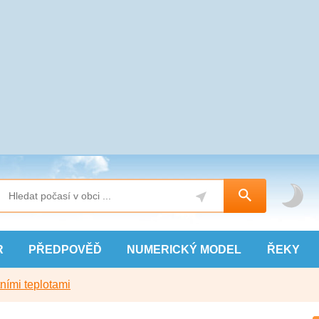
R
PŘEDPOVĚĎ
NUMERICKÝ
MODEL
ŘEKY
ními teplotami