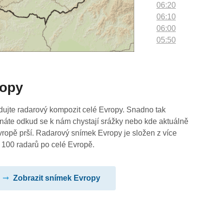
06:20
06:10
06:00
05:50
05:40
05:30
05:20
ropy
05:10
05:00
04:50
dujte radarový kompozit celé Evropy. Snadno tak
04:40
náte odkud se k nám chystají srážky nebo kde aktuálně
04:30
vropě prší. Radarový snímek Evropy je složen z více
04:20
 100 radarů po celé Evropě.
04:10
04:00
Zobrazit snímek Evropy
03:50
03:40
03:30
03:20