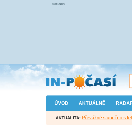
Přejít
na
hlavní
obsah
ÚVOD
AKTUÁLNĚ
RADA
Převážně slunečno s let
AKTUALITA: