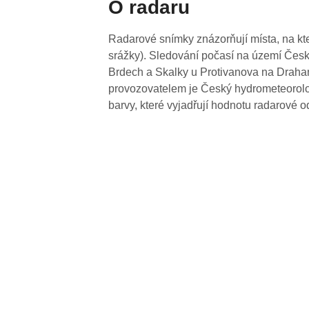
O radaru
Radarové snímky znázorňují místa, na kte
srážky). Sledování počasí na území Česk
Brdech a Skalky u Protivanova na Drahan
provozovatelem je Český hydrometeorolog
barvy, které vyjadřují hodnotu radarové o