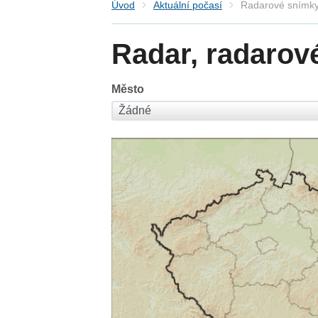
Úvod
Aktuální počasí
Radarové snímky
Radar, radarov
Město