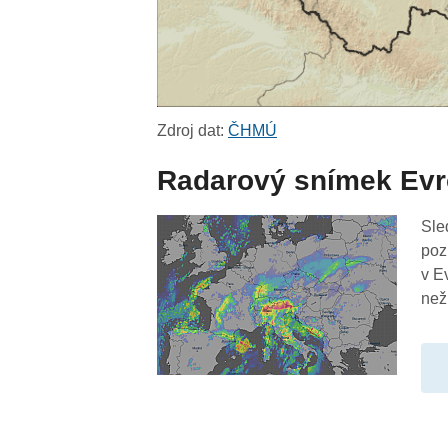
Zdroj dat:
ČHMÚ
Radarový snímek Ev
Sle
poz
v E
než