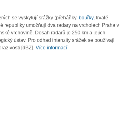
03:10
03:00
rých se vyskytují srážky (přeháňky,
bouřky
, trvalé
02:50
é republiky umožňují dva radary na vrcholech Praha v
02:40
ské vrchovině. Dosah radarů je 250 km a jejich
02:30
ický ústav. Pro odhad intenzity srážek se používají
02:20
drazivosti [dBZ].
Více informací
02:10
02:00
01:50
01:40
01:30
01:20
01:10
01:00
00:50
00:40
00:30
00:20