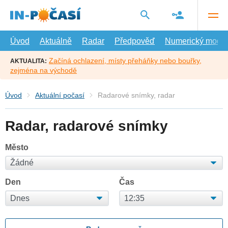
Přejít
na
hlavní
obsah
Úvod
Aktuálně
Radar
Předpověď
Numerický model
Začíná ochlazení, místy přeháňky nebo bouřky,
AKTUALITA:
zejména na východě
Úvod
Aktuální počasí
Radarové snímky, radar
Radar, radarové snímky
Město
Den
Čas