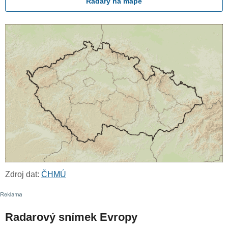
Radary na mapě
Zdroj dat:
ČHMÚ
Radarový snímek Evropy