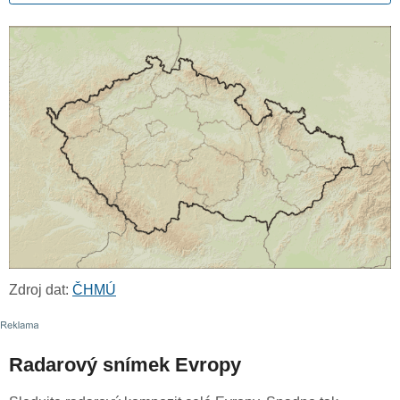
Zdroj dat:
ČHMÚ
Radarový snímek Evropy