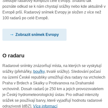
Sledujte radarový kompozit celé Evropy. Snadno tak
poznáte odkud se k nám chystají srážky nebo kde aktuálně v
Evropě prší. Radarový snímek Evropy je složen z více než
100 radarů po celé Evropě.
Zobrazit snímek Evropy
O radaru
Radarové snímky znázorňují místa, na kterých se vyskytují
srážky (přeháňky,
bouřky
, trvalé srážky). Sledování počasí
na území České republiky umožňují dva radary na vrcholech
Praha v Brdech a Skalky u Protivanova na Drahanské
vrchovině. Dosah radarů je 250 km a jejich provozovatelem
je Český hydrometeorologický ústav. Pro odhad intenzity
srážek se používají barvy, které vyjadřují hodnotu radarové
odrazivosti [dBZ].
Více informací