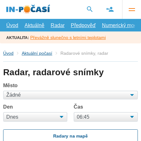
Přejít
na
hlavní
obsah
Úvod
Aktuálně
Radar
Předpověď
Numerický model
Převážně slunečno s letními teplotami
AKTUALITA:
Úvod
Aktuální počasí
Radarové snímky, radar
Radar, radarové snímky
Město
Den
Čas
Radary na mapě