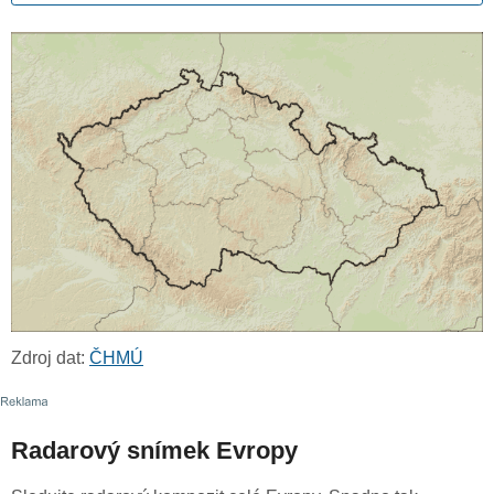
Zdroj dat:
ČHMÚ
Radarový snímek Evropy