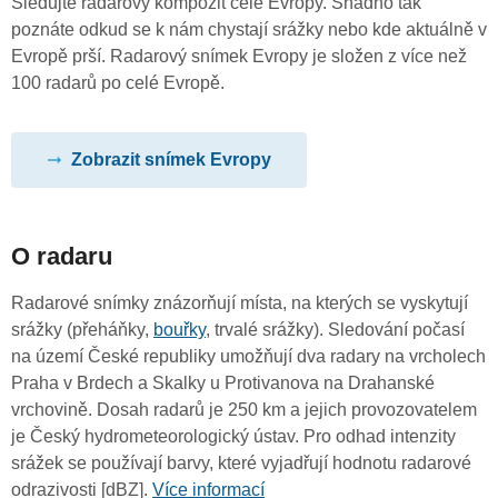
Sledujte radarový kompozit celé Evropy. Snadno tak
poznáte odkud se k nám chystají srážky nebo kde aktuálně v
Evropě prší. Radarový snímek Evropy je složen z více než
100 radarů po celé Evropě.
Zobrazit snímek Evropy
O radaru
Radarové snímky znázorňují místa, na kterých se vyskytují
srážky (přeháňky,
bouřky
, trvalé srážky). Sledování počasí
na území České republiky umožňují dva radary na vrcholech
Praha v Brdech a Skalky u Protivanova na Drahanské
vrchovině. Dosah radarů je 250 km a jejich provozovatelem
je Český hydrometeorologický ústav. Pro odhad intenzity
srážek se používají barvy, které vyjadřují hodnotu radarové
odrazivosti [dBZ].
Více informací