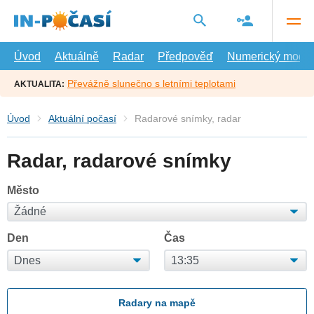
Přejít
na
hlavní
obsah
Úvod
Aktuálně
Radar
Předpověď
Numerický model
Převážně slunečno s letními teplotami
AKTUALITA:
Úvod
Aktuální počasí
Radarové snímky, radar
Radar, radarové snímky
Město
Den
Čas
Radary na mapě