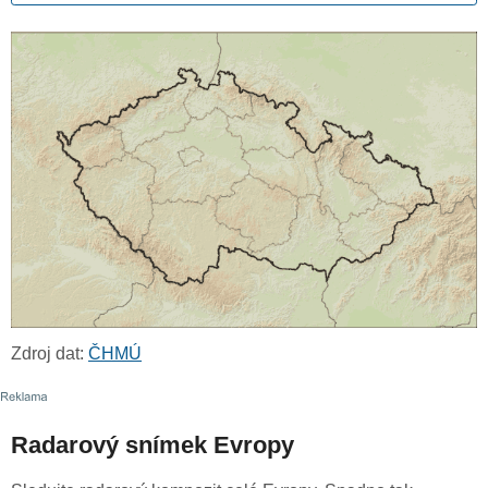
Zdroj dat:
ČHMÚ
Radarový snímek Evropy