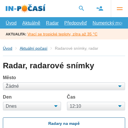
Přejít
na
hlavní
obsah
Úvod
Aktuálně
Radar
Předpověď
Numerický model
Vrací se tropické teploty, zítra až 35 °C
AKTUALITA:
Úvod
Aktuální počasí
Radarové snímky, radar
Radar, radarové snímky
Město
Den
Čas
Radary na mapě