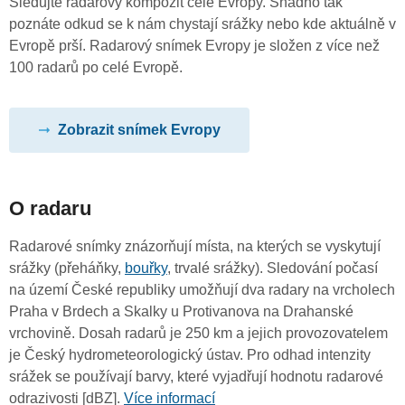
Sledujte radarový kompozit celé Evropy. Snadno tak
poznáte odkud se k nám chystají srážky nebo kde aktuálně v
Evropě prší. Radarový snímek Evropy je složen z více než
100 radarů po celé Evropě.
Zobrazit snímek Evropy
O radaru
Radarové snímky znázorňují místa, na kterých se vyskytují
srážky (přeháňky,
bouřky
, trvalé srážky). Sledování počasí
na území České republiky umožňují dva radary na vrcholech
Praha v Brdech a Skalky u Protivanova na Drahanské
vrchovině. Dosah radarů je 250 km a jejich provozovatelem
je Český hydrometeorologický ústav. Pro odhad intenzity
srážek se používají barvy, které vyjadřují hodnotu radarové
odrazivosti [dBZ].
Více informací