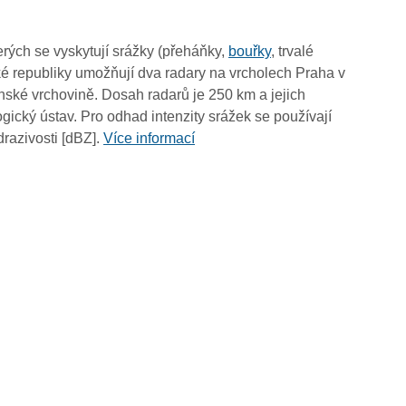
17:40
17:30
rých se vyskytují srážky (přeháňky,
bouřky
, trvalé
17:20
é republiky umožňují dva radary na vrcholech Praha v
17:10
ské vrchovině. Dosah radarů je 250 km a jejich
17:00
ický ústav. Pro odhad intenzity srážek se používají
16:50
drazivosti [dBZ].
Více informací
16:40
16:30
16:20
16:10
16:00
15:50
15:40
15:30
15:20
15:10
15:00
14:50