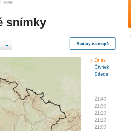
, radar
é snímky
Radary na mapě
Dnes
Čtvrtek
Středa
21:40
21:30
21:20
21:10
21:00