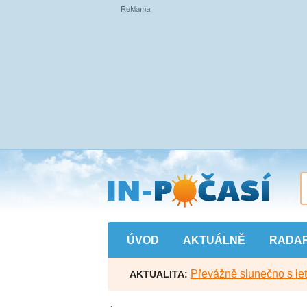
Přejít
na
hlavní
obsah
ÚVOD
AKTUÁLNĚ
RADA
Převážně slunečno s let
AKTUALITA: