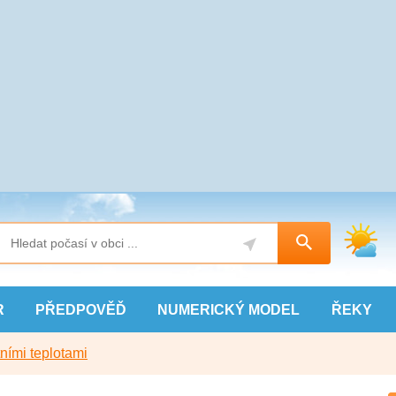
R
PŘEDPOVĚĎ
NUMERICKÝ
MODEL
ŘEKY
ními teplotami