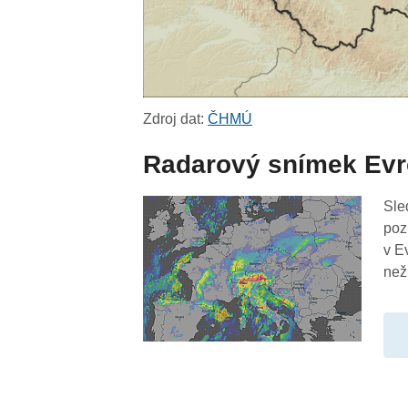
Zdroj dat:
ČHMÚ
Radarový snímek Ev
Sle
poz
v E
než