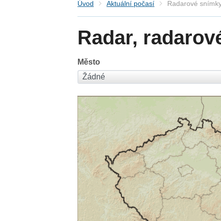
Úvod
Aktuální počasí
Radarové snímky
Radar, radarov
Město