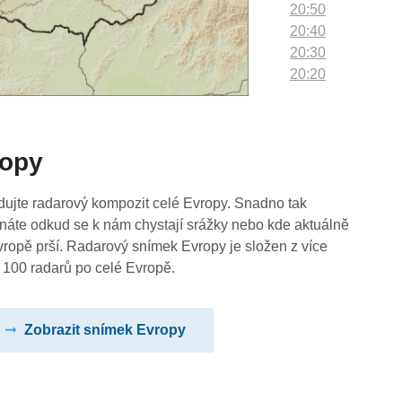
20:50
20:40
20:30
20:20
20:10
20:00
19:50
ropy
19:40
19:30
19:20
dujte radarový kompozit celé Evropy. Snadno tak
19:10
náte odkud se k nám chystají srážky nebo kde aktuálně
19:00
vropě prší. Radarový snímek Evropy je složen z více
18:50
 100 radarů po celé Evropě.
18:40
18:30
Zobrazit snímek Evropy
18:20
18:10
18:00
17:50