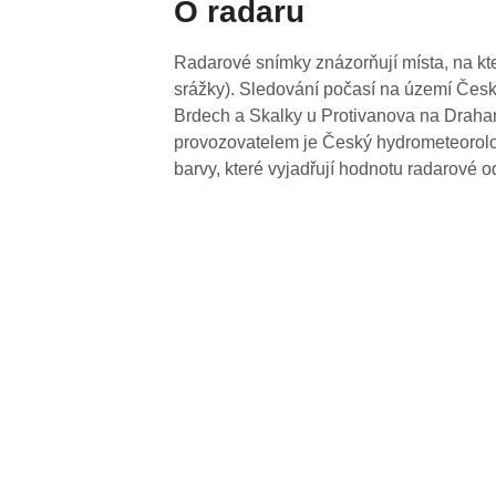
O radaru
Radarové snímky znázorňují místa, na kte
srážky). Sledování počasí na území Česk
Brdech a Skalky u Protivanova na Drahan
provozovatelem je Český hydrometeorolog
barvy, které vyjadřují hodnotu radarové o