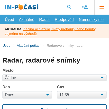
Přejít
na
hlavní
obsah
Úvod
Aktuálně
Radar
Předpověď
Numerický model
Začíná ochlazení, místy přeháňky nebo bouřky,
AKTUALITA:
zejména na východě
Úvod
Aktuální počasí
Radarové snímky, radar
Radar, radarové snímky
Město
Den
Čas