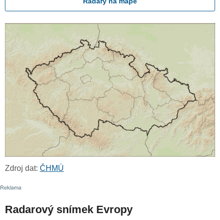
Radary na mapě
Zdroj dat:
ČHMÚ
Radarový snímek Evropy