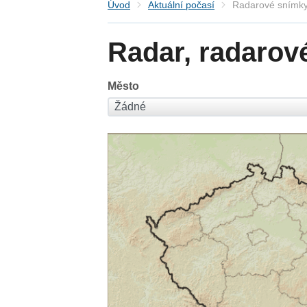
Úvod
Aktuální počasí
Radarové snímky
Radar, radarov
Město