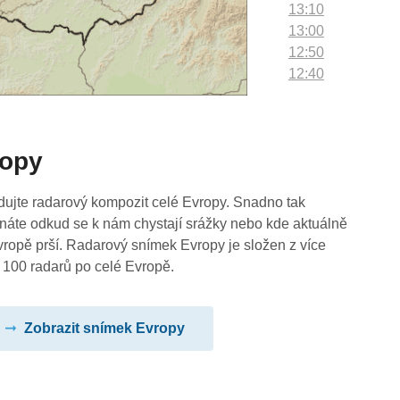
13:10
13:00
12:50
12:40
12:30
12:20
12:10
ropy
12:00
11:50
11:40
dujte radarový kompozit celé Evropy. Snadno tak
11:30
náte odkud se k nám chystají srážky nebo kde aktuálně
11:20
vropě prší. Radarový snímek Evropy je složen z více
11:10
 100 radarů po celé Evropě.
11:00
10:50
Zobrazit snímek Evropy
10:40
10:30
10:20
10:10