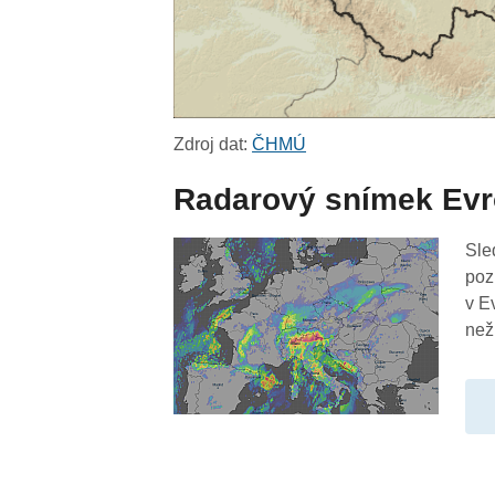
Zdroj dat:
ČHMÚ
Radarový snímek Ev
Sle
poz
v E
než