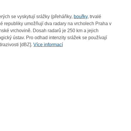
10:00
09:50
rých se vyskytují srážky (přeháňky,
bouřky
, trvalé
09:40
é republiky umožňují dva radary na vrcholech Praha v
09:30
ské vrchovině. Dosah radarů je 250 km a jejich
09:20
ický ústav. Pro odhad intenzity srážek se používají
09:10
drazivosti [dBZ].
Více informací
09:00
08:50
08:40
08:30
08:20
08:10
08:00
07:50
07:40
07:30
07:20
07:10