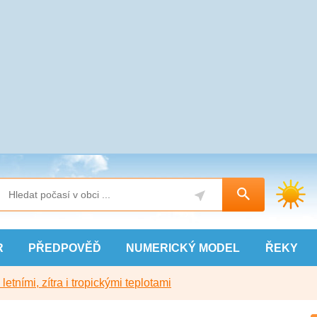
R
PŘEDPOVĚĎ
NUMERICKÝ
MODEL
ŘEKY
etními, zítra i tropickými teplotami