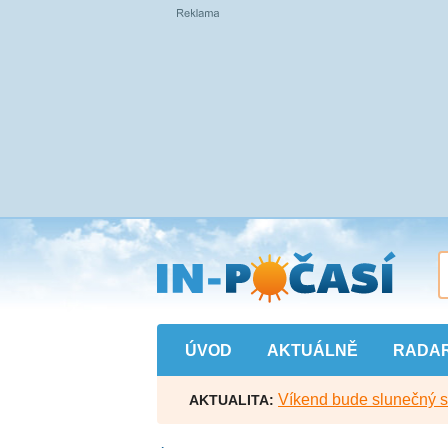
Přejít
na
hlavní
obsah
ÚVOD
AKTUÁLNĚ
RADA
Víkend bude slunečný s l
AKTUALITA: