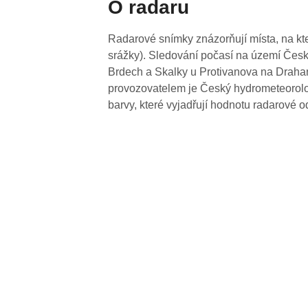
O radaru
Radarové snímky znázorňují místa, na kte
srážky). Sledování počasí na území Česk
Brdech a Skalky u Protivanova na Drahan
provozovatelem je Český hydrometeorolog
barvy, které vyjadřují hodnotu radarové o