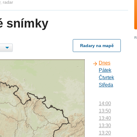
, radar
é snímky
Radary na mapě
Dnes
Pátek
Čtvrtek
Středa
14:00
13:50
13:40
13:30
13:20