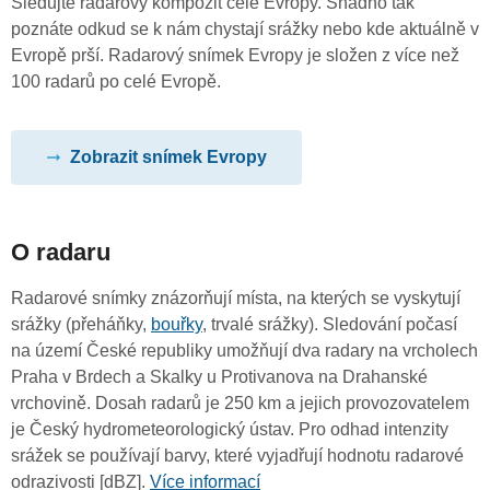
Sledujte radarový kompozit celé Evropy. Snadno tak
poznáte odkud se k nám chystají srážky nebo kde aktuálně v
Evropě prší. Radarový snímek Evropy je složen z více než
100 radarů po celé Evropě.
Zobrazit snímek Evropy
O radaru
Radarové snímky znázorňují místa, na kterých se vyskytují
srážky (přeháňky,
bouřky
, trvalé srážky). Sledování počasí
na území České republiky umožňují dva radary na vrcholech
Praha v Brdech a Skalky u Protivanova na Drahanské
vrchovině. Dosah radarů je 250 km a jejich provozovatelem
je Český hydrometeorologický ústav. Pro odhad intenzity
srážek se používají barvy, které vyjadřují hodnotu radarové
odrazivosti [dBZ].
Více informací