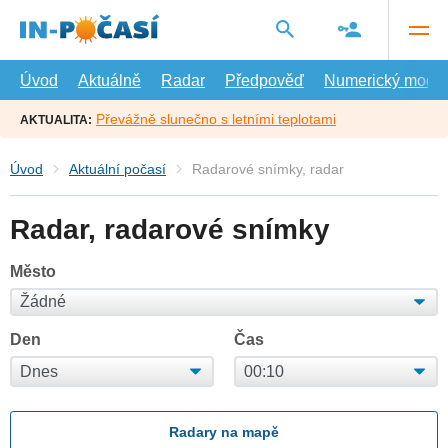
Přejít
na
hlavní
obsah
Úvod
Aktuálně
Radar
Předpověď
Numerický model
Převážně slunečno s letními teplotami
AKTUALITA:
Úvod
Aktuální počasí
Radarové snímky, radar
Radar, radarové snímky
Město
Den
Čas
Radary na mapě