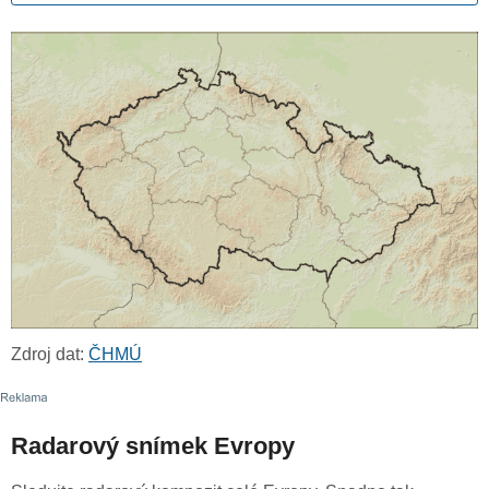
Zdroj dat:
ČHMÚ
Radarový snímek Evropy