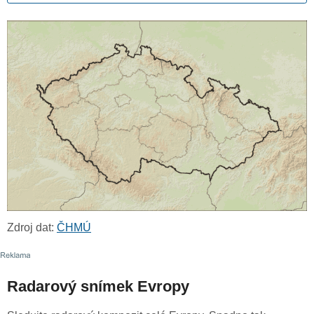
Zdroj dat:
ČHMÚ
Radarový snímek Evropy