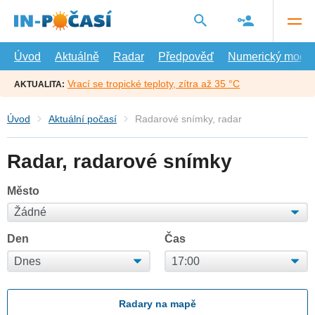
Přejít
na
hlavní
obsah
Úvod
Aktuálně
Radar
Předpověď
Numerický model
Vrací se tropické teploty, zítra až 35 °C
AKTUALITA:
Úvod
Aktuální počasí
Radarové snímky, radar
Radar, radarové snímky
Město
Den
Čas
Radary na mapě