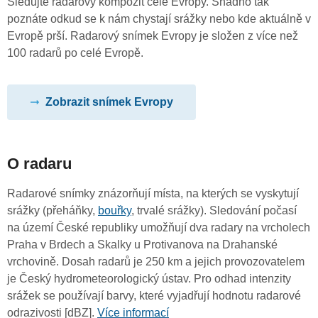
Sledujte radarový kompozit celé Evropy. Snadno tak
poznáte odkud se k nám chystají srážky nebo kde aktuálně v
Evropě prší. Radarový snímek Evropy je složen z více než
100 radarů po celé Evropě.
Zobrazit snímek Evropy
O radaru
Radarové snímky znázorňují místa, na kterých se vyskytují
srážky (přeháňky,
bouřky
, trvalé srážky). Sledování počasí
na území České republiky umožňují dva radary na vrcholech
Praha v Brdech a Skalky u Protivanova na Drahanské
vrchovině. Dosah radarů je 250 km a jejich provozovatelem
je Český hydrometeorologický ústav. Pro odhad intenzity
srážek se používají barvy, které vyjadřují hodnotu radarové
odrazivosti [dBZ].
Více informací