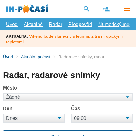
Přejít
na
hlavní
obsah
Úvod
Aktuálně
Radar
Předpověď
Numerický model
Víkend bude slunečný s letními, zítra i tropickými
AKTUALITA:
teplotami
Úvod
Aktuální počasí
Radarové snímky, radar
Radar, radarové snímky
Město
Den
Čas