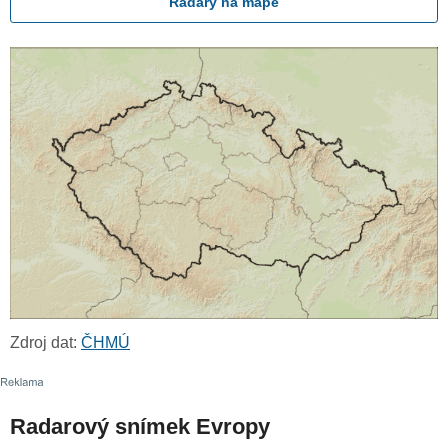
Radary na mapě
Zdroj dat:
ČHMÚ
Radarový snímek Evropy