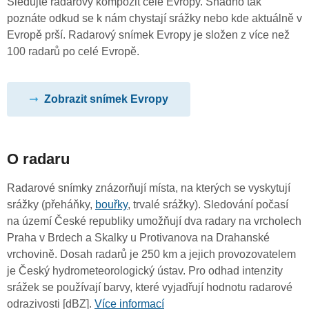
Sledujte radarový kompozit celé Evropy. Snadno tak
poznáte odkud se k nám chystají srážky nebo kde aktuálně v
Evropě prší. Radarový snímek Evropy je složen z více než
100 radarů po celé Evropě.
Zobrazit snímek Evropy
O radaru
Radarové snímky znázorňují místa, na kterých se vyskytují
srážky (přeháňky,
bouřky
, trvalé srážky). Sledování počasí
na území České republiky umožňují dva radary na vrcholech
Praha v Brdech a Skalky u Protivanova na Drahanské
vrchovině. Dosah radarů je 250 km a jejich provozovatelem
je Český hydrometeorologický ústav. Pro odhad intenzity
srážek se používají barvy, které vyjadřují hodnotu radarové
odrazivosti [dBZ].
Více informací