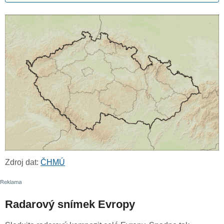
Zdroj dat:
ČHMÚ
Radarový snímek Evropy