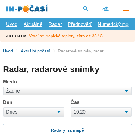
Přejít
na
hlavní
obsah
Úvod
Aktuálně
Radar
Předpověď
Numerický model
Vrací se tropické teploty, zítra až 35 °C
AKTUALITA:
Úvod
Aktuální počasí
Radarové snímky, radar
Radar, radarové snímky
Město
Den
Čas
Radary na mapě