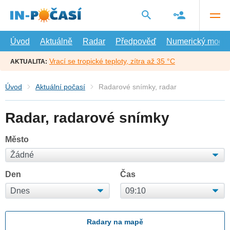
Přejít
na
hlavní
obsah
Úvod
Aktuálně
Radar
Předpověď
Numerický model
Vrací se tropické teploty, zítra až 35 °C
AKTUALITA:
Úvod
Aktuální počasí
Radarové snímky, radar
Radar, radarové snímky
Město
Den
Čas
Radary na mapě