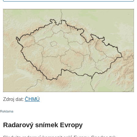
Zdroj dat:
ČHMÚ
Radarový snímek Evropy