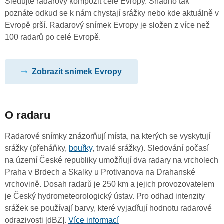
Sledujte radarový kompozit celé Evropy. Snadno tak
poznáte odkud se k nám chystají srážky nebo kde aktuálně v
Evropě prší. Radarový snímek Evropy je složen z více než
100 radarů po celé Evropě.
Zobrazit snímek Evropy
O radaru
Radarové snímky znázorňují místa, na kterých se vyskytují
srážky (přeháňky,
bouřky
, trvalé srážky). Sledování počasí
na území České republiky umožňují dva radary na vrcholech
Praha v Brdech a Skalky u Protivanova na Drahanské
vrchovině. Dosah radarů je 250 km a jejich provozovatelem
je Český hydrometeorologický ústav. Pro odhad intenzity
srážek se používají barvy, které vyjadřují hodnotu radarové
odrazivosti [dBZ].
Více informací