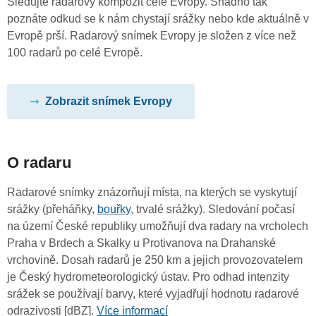
Sledujte radarový kompozit celé Evropy. Snadno tak
poznáte odkud se k nám chystají srážky nebo kde aktuálně v
Evropě prší. Radarový snímek Evropy je složen z více než
100 radarů po celé Evropě.
Zobrazit snímek Evropy
O radaru
Radarové snímky znázorňují místa, na kterých se vyskytují
srážky (přeháňky,
bouřky
, trvalé srážky). Sledování počasí
na území České republiky umožňují dva radary na vrcholech
Praha v Brdech a Skalky u Protivanova na Drahanské
vrchovině. Dosah radarů je 250 km a jejich provozovatelem
je Český hydrometeorologický ústav. Pro odhad intenzity
srážek se používají barvy, které vyjadřují hodnotu radarové
odrazivosti [dBZ].
Více informací