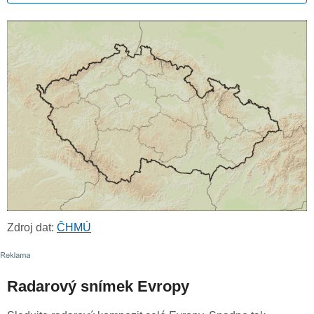
Zdroj dat:
ČHMÚ
Radarový snímek Evropy