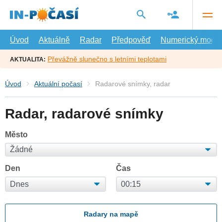
Přejít
na
hlavní
obsah
Úvod
Aktuálně
Radar
Předpověď
Numerický model
Převážně slunečno s letními teplotami
AKTUALITA:
Úvod
Aktuální počasí
Radarové snímky, radar
Radar, radarové snímky
Město
Den
Čas
Radary na mapě