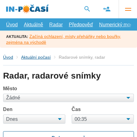
Přejít
na
hlavní
obsah
Úvod
Aktuálně
Radar
Předpověď
Numerický model
Začíná ochlazení, místy přeháňky nebo bouřky,
AKTUALITA:
zejména na východě
Úvod
Aktuální počasí
Radarové snímky, radar
Radar, radarové snímky
Město
Den
Čas