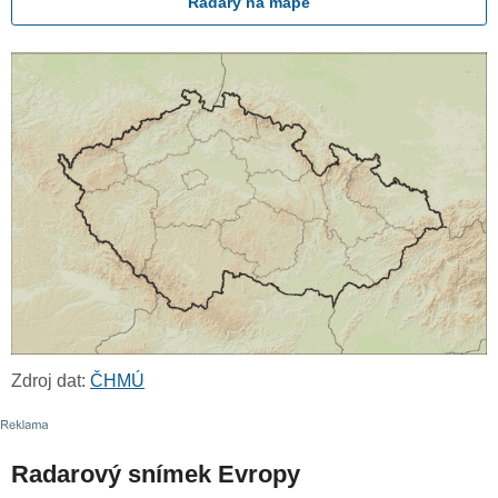
Radary na mapě
Zdroj dat:
ČHMÚ
Radarový snímek Evropy