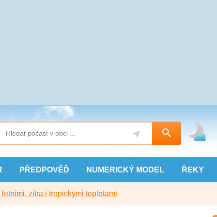
R
PŘEDPOVĚĎ
NUMERICKÝ
MODEL
ŘEKY
etními, zítra i tropickými teplotami