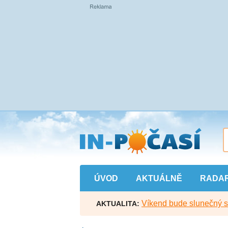
Přejít
na
hlavní
obsah
ÚVOD
AKTUÁLNĚ
RADA
Víkend bude slunečný s l
AKTUALITA: