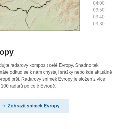
04:00
03:50
03:40
03:30
03:20
03:10
03:00
ropy
02:50
02:40
02:30
dujte radarový kompozit celé Evropy. Snadno tak
02:20
náte odkud se k nám chystají srážky nebo kde aktuálně
02:10
vropě prší. Radarový snímek Evropy je složen z více
02:00
 100 radarů po celé Evropě.
01:50
01:40
Zobrazit snímek Evropy
01:30
01:20
01:10
01:00