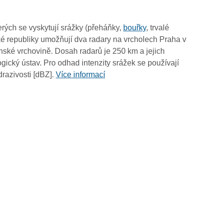
00:50
00:40
rých se vyskytují srážky (přeháňky,
bouřky
, trvalé
00:30
é republiky umožňují dva radary na vrcholech Praha v
00:20
ské vrchovině. Dosah radarů je 250 km a jejich
00:10
ický ústav. Pro odhad intenzity srážek se používají
00:00
drazivosti [dBZ].
Více informací