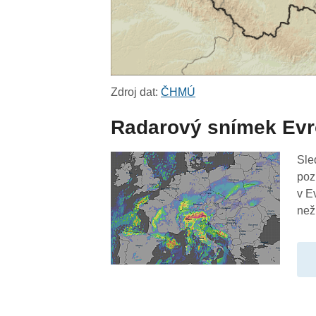
Zdroj dat:
ČHMÚ
Radarový snímek Ev
Sle
poz
v E
než