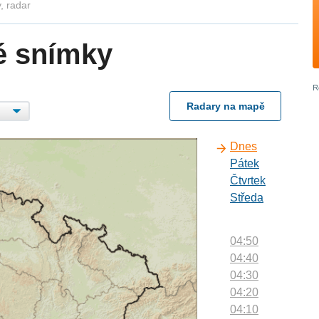
, radar
é snímky
Radary na mapě
Dnes
Pátek
Čtvrtek
Středa
04:50
04:40
04:30
04:20
04:10