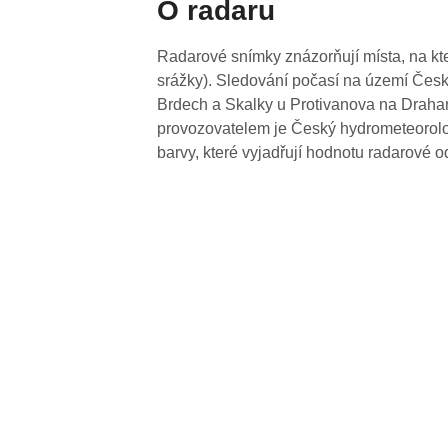
O radaru
Radarové snímky znázorňují místa, na kte
srážky). Sledování počasí na území Česk
Brdech a Skalky u Protivanova na Drahan
provozovatelem je Český hydrometeorolog
barvy, které vyjadřují hodnotu radarové o