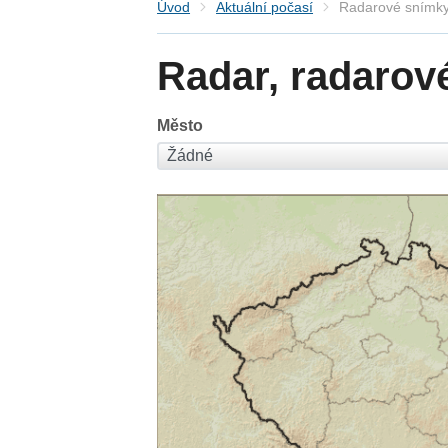
Úvod
Aktuální počasí
Radarové snímky
Radar, radarov
Město