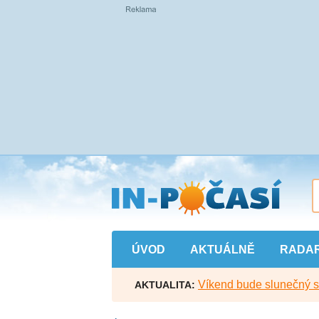
Přejít
na
hlavní
obsah
ÚVOD
AKTUÁLNĚ
RADA
Víkend bude slunečný s l
AKTUALITA: