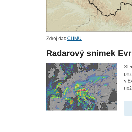
Zdroj dat:
ČHMÚ
Radarový snímek Ev
Sle
poz
v E
než