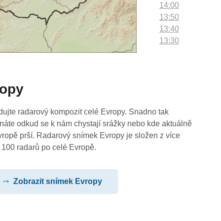
14:00
13:50
13:40
13:30
13:20
13:10
13:00
ropy
12:50
12:40
12:30
dujte radarový kompozit celé Evropy. Snadno tak
12:20
náte odkud se k nám chystají srážky nebo kde aktuálně
12:10
vropě prší. Radarový snímek Evropy je složen z více
12:00
 100 radarů po celé Evropě.
11:50
11:40
Zobrazit snímek Evropy
11:30
11:20
11:10
11:00