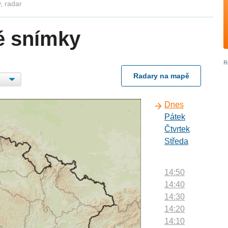
, radar
é snímky
Radary na mapě
Dnes
Pátek
Čtvrtek
Středa
14:50
14:40
14:30
14:20
14:10