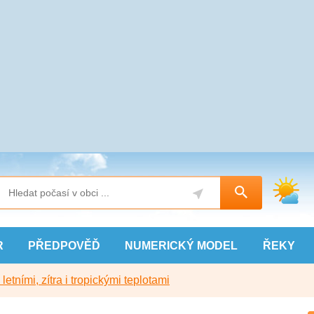
R
PŘEDPOVĚĎ
NUMERICKÝ
MODEL
ŘEKY
etními, zítra i tropickými teplotami