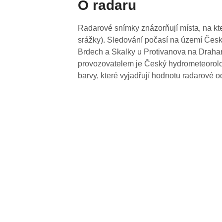
O radaru
Radarové snímky znázorňují místa, na kte
srážky). Sledování počasí na území Česk
Brdech a Skalky u Protivanova na Drahan
provozovatelem je Český hydrometeorolog
barvy, které vyjadřují hodnotu radarové o