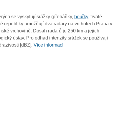
10:50
10:40
rých se vyskytují srážky (přeháňky,
bouřky
, trvalé
10:30
é republiky umožňují dva radary na vrcholech Praha v
10:20
ské vrchovině. Dosah radarů je 250 km a jejich
10:10
ický ústav. Pro odhad intenzity srážek se používají
10:00
drazivosti [dBZ].
Více informací
09:50
09:40
09:30
09:20
09:10
09:00
08:50
08:40
08:30
08:20
08:10
08:00