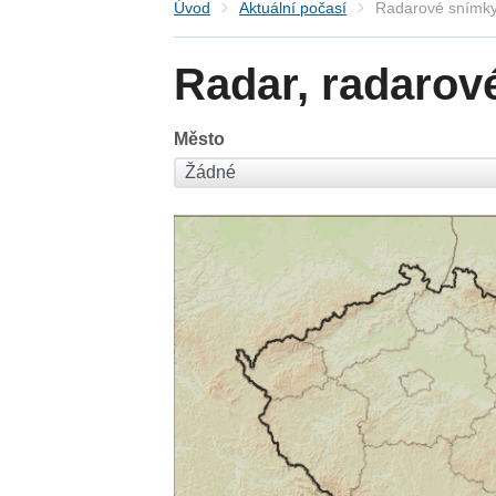
Úvod
Aktuální počasí
Radarové snímky
Radar, radarov
Město