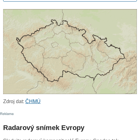
Zdroj dat:
ČHMÚ
Radarový snímek Evropy