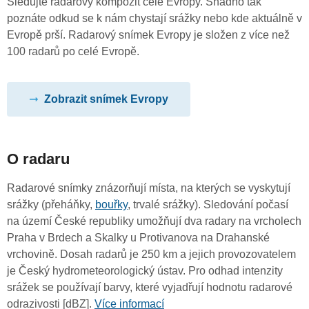
Sledujte radarový kompozit celé Evropy. Snadno tak
poznáte odkud se k nám chystají srážky nebo kde aktuálně v
Evropě prší. Radarový snímek Evropy je složen z více než
100 radarů po celé Evropě.
Zobrazit snímek Evropy
O radaru
Radarové snímky znázorňují místa, na kterých se vyskytují
srážky (přeháňky,
bouřky
, trvalé srážky). Sledování počasí
na území České republiky umožňují dva radary na vrcholech
Praha v Brdech a Skalky u Protivanova na Drahanské
vrchovině. Dosah radarů je 250 km a jejich provozovatelem
je Český hydrometeorologický ústav. Pro odhad intenzity
srážek se používají barvy, které vyjadřují hodnotu radarové
odrazivosti [dBZ].
Více informací