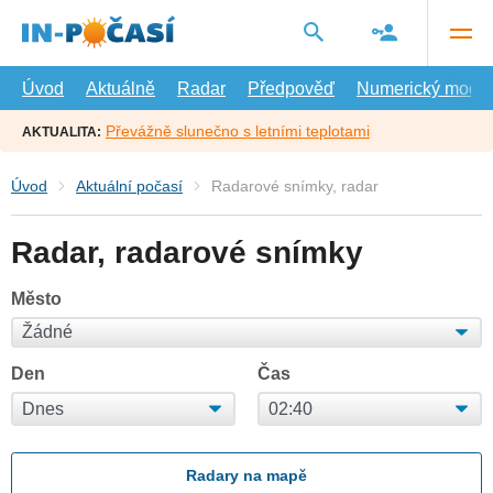
Přejít
na
hlavní
obsah
Úvod
Aktuálně
Radar
Předpověď
Numerický model
Převážně slunečno s letními teplotami
AKTUALITA:
Úvod
Aktuální počasí
Radarové snímky, radar
Radar, radarové snímky
Město
Den
Čas
Radary na mapě