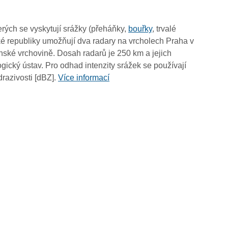
14:25
14:15
rých se vyskytují srážky (přeháňky,
bouřky
, trvalé
14:05
é republiky umožňují dva radary na vrcholech Praha v
13:55
ské vrchovině. Dosah radarů je 250 km a jejich
13:45
ický ústav. Pro odhad intenzity srážek se používají
13:35
drazivosti [dBZ].
Více informací
13:25
13:15
13:05
12:55
12:45
12:35
12:25
12:15
12:05
11:55
11:45
11:35