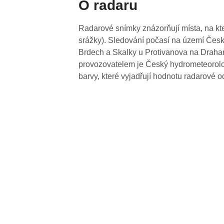
O radaru
Radarové snímky znázorňují místa, na kte
srážky). Sledování počasí na území Česk
Brdech a Skalky u Protivanova na Drahan
provozovatelem je Český hydrometeorolog
barvy, které vyjadřují hodnotu radarové o