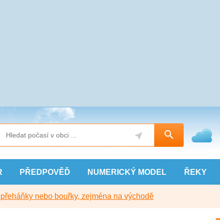
R
PŘEDPOVĚĎ
NUMERICKÝ
MODEL
ŘEKY
y přeháňky nebo bouřky, zejména na východě