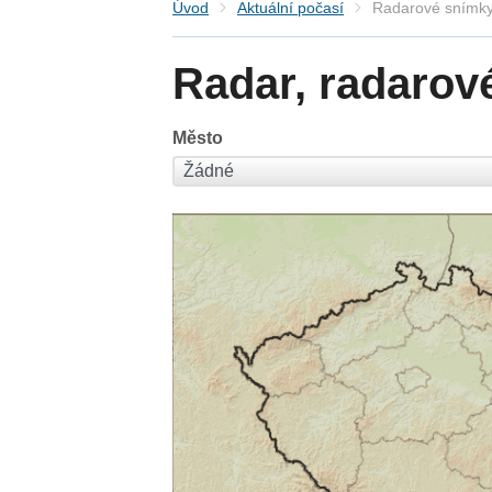
Úvod
Aktuální počasí
Radarové snímky
Radar, radarov
Město