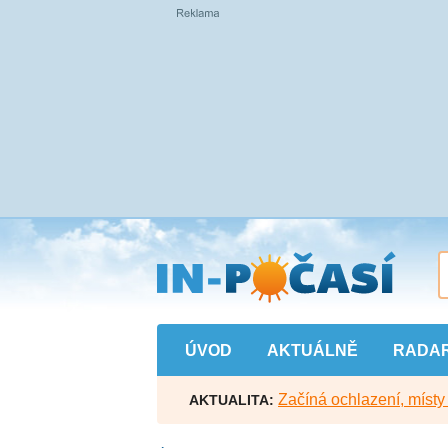
Přejít
na
hlavní
obsah
ÚVOD
AKTUÁLNĚ
RADA
Začíná ochlazení, míst
AKTUALITA: