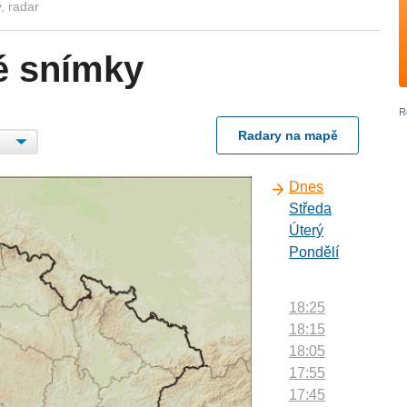
, radar
é snímky
Radary na mapě
Dnes
Středa
Úterý
Pondělí
18:25
18:15
18:05
17:55
17:45