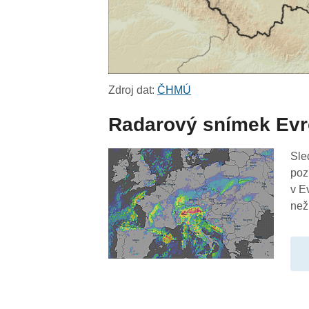
Zdroj dat:
ČHMÚ
Radarový snímek Ev
Sle
poz
v E
než