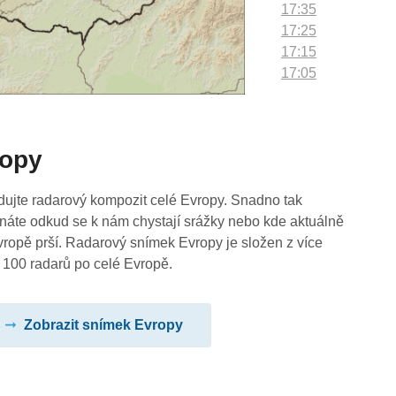
17:35
17:25
17:15
17:05
16:55
16:45
16:35
ropy
16:25
16:15
16:05
dujte radarový kompozit celé Evropy. Snadno tak
15:55
náte odkud se k nám chystají srážky nebo kde aktuálně
15:45
vropě prší. Radarový snímek Evropy je složen z více
15:35
 100 radarů po celé Evropě.
15:25
15:15
Zobrazit snímek Evropy
15:05
14:55
14:45
14:35