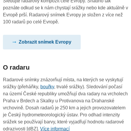
Sledujte radarový kompozit celé Evropy. Snadno tak
poznáte odkud se k nám chystají srážky nebo kde aktuálně v
Evropě prší. Radarový snímek Evropy je složen z více než
100 radarů po celé Evropě.
Zobrazit snímek Evropy
O radaru
Radarové snímky znázorňují místa, na kterých se vyskytují
srážky (přeháňky,
bouřky
, trvalé srážky). Sledování počasí
na území České republiky umožňují dva radary na vrcholech
Praha v Brdech a Skalky u Protivanova na Drahanské
vrchovině. Dosah radarů je 250 km a jejich provozovatelem
je Český hydrometeorologický ústav. Pro odhad intenzity
srážek se používají barvy, které vyjadřují hodnotu radarové
odrazivosti [dBZ].
Více informací