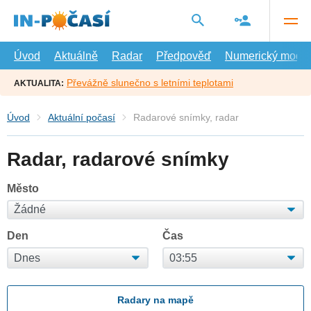
Přejít
na
hlavní
obsah
Úvod
Aktuálně
Radar
Předpověď
Numerický model
Převážně slunečno s letními teplotami
AKTUALITA:
Úvod
Aktuální počasí
Radarové snímky, radar
Radar, radarové snímky
Město
Den
Čas
Radary na mapě