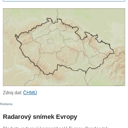
Zdroj dat:
ČHMÚ
Radarový snímek Evropy