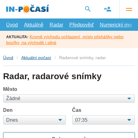
Přejít
na
hlavní
obsah
Úvod
Aktuálně
Radar
Předpověď
Numerický model
Kromě východu ochlazení, místy přeháňky nebo
AKTUALITA:
bouřky, na východě i silné
Úvod
Aktuální počasí
Radarové snímky, radar
Radar, radarové snímky
Město
Den
Čas