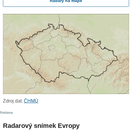
Radary na mapě
Zdroj dat:
ČHMÚ
Radarový snímek Evropy