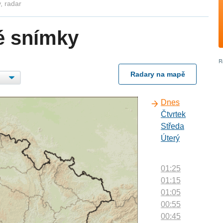
, radar
é snímky
Radary na mapě
Dnes
Čtvrtek
Středa
Úterý
01:25
01:15
01:05
00:55
00:45