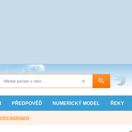
R
PŘEDPOVĚĎ
NUMERICKÝ
MODEL
ŘEKY
ními teplotami