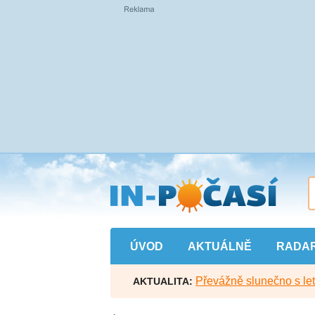
Přejít
na
hlavní
obsah
ÚVOD
AKTUÁLNĚ
RADA
Převážně slunečno s let
AKTUALITA: