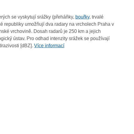
rých se vyskytují srážky (přeháňky,
bouřky
, trvalé
é republiky umožňují dva radary na vrcholech Praha v
ské vrchovině. Dosah radarů je 250 km a jejich
ický ústav. Pro odhad intenzity srážek se používají
drazivosti [dBZ].
Více informací