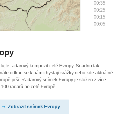
00:35
00:25
00:15
00:05
ropy
dujte radarový kompozit celé Evropy. Snadno tak
náte odkud se k nám chystají srážky nebo kde aktuálně
vropě prší. Radarový snímek Evropy je složen z více
 100 radarů po celé Evropě.
Zobrazit snímek Evropy