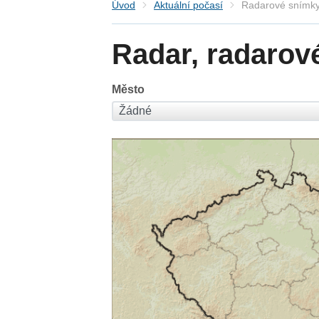
Úvod
Aktuální počasí
Radarové snímky
Radar, radarov
Město