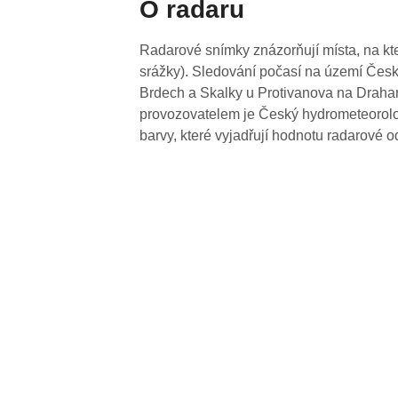
O radaru
Radarové snímky znázorňují místa, na kte
srážky). Sledování počasí na území Česk
Brdech a Skalky u Protivanova na Drahan
provozovatelem je Český hydrometeorolog
barvy, které vyjadřují hodnotu radarové o