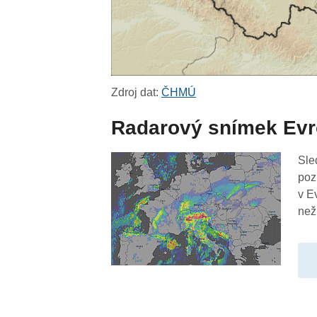
Zdroj dat:
ČHMÚ
Radarový snímek Ev
Sle
poz
v E
než