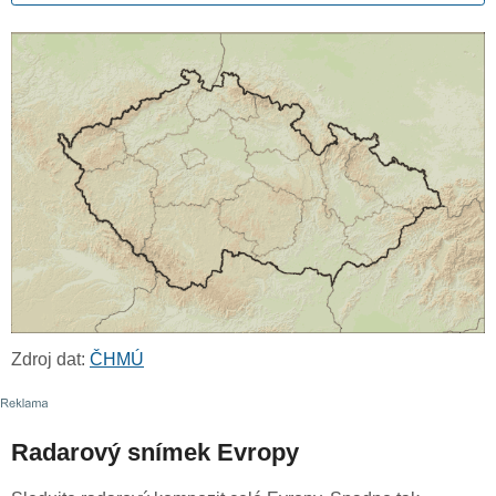
Zdroj dat:
ČHMÚ
Radarový snímek Evropy