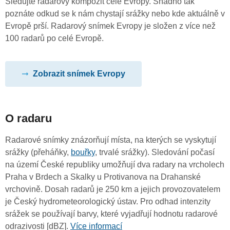
Sledujte radarový kompozit celé Evropy. Snadno tak
poznáte odkud se k nám chystají srážky nebo kde aktuálně v
Evropě prší. Radarový snímek Evropy je složen z více než
100 radarů po celé Evropě.
Zobrazit snímek Evropy
O radaru
Radarové snímky znázorňují místa, na kterých se vyskytují
srážky (přeháňky,
bouřky
, trvalé srážky). Sledování počasí
na území České republiky umožňují dva radary na vrcholech
Praha v Brdech a Skalky u Protivanova na Drahanské
vrchovině. Dosah radarů je 250 km a jejich provozovatelem
je Český hydrometeorologický ústav. Pro odhad intenzity
srážek se používají barvy, které vyjadřují hodnotu radarové
odrazivosti [dBZ].
Více informací