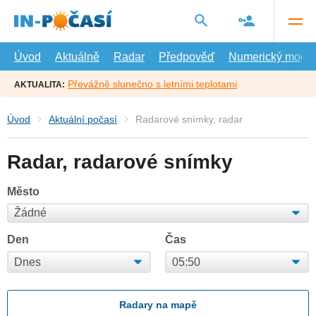
Přejít
na
hlavní
obsah
Úvod
Aktuálně
Radar
Předpověď
Numerický model
Převážně slunečno s letními teplotami
AKTUALITA:
Úvod
Aktuální počasí
Radarové snímky, radar
Radar, radarové snímky
Město
Den
Čas
Radary na mapě