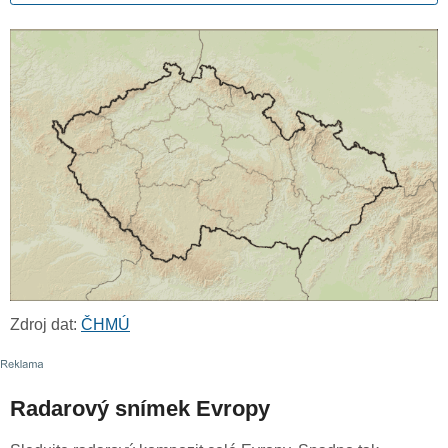
Zdroj dat:
ČHMÚ
Radarový snímek Evropy