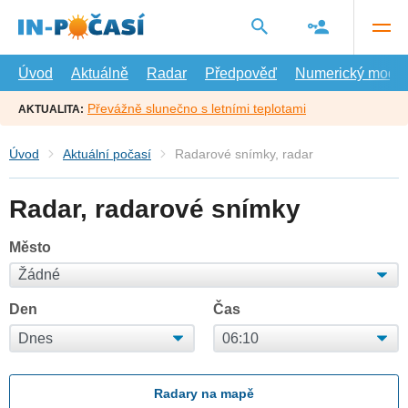
Přejít
na
hlavní
obsah
Úvod
Aktuálně
Radar
Předpověď
Numerický model
Převážně slunečno s letními teplotami
AKTUALITA:
Úvod
Aktuální počasí
Radarové snímky, radar
Radar, radarové snímky
Město
Den
Čas
Radary na mapě