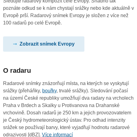
Sledujte radarový kompozit celé Evropy. Snadno tak
poznáte odkud se k nám chystají srážky nebo kde aktuálně v
Evropě prší. Radarový snímek Evropy je složen z více než
100 radarů po celé Evropě.
Zobrazit snímek Evropy
O radaru
Radarové snímky znázorňují místa, na kterých se vyskytují
srážky (přeháňky,
bouřky
, trvalé srážky). Sledování počasí
na území České republiky umožňují dva radary na vrcholech
Praha v Brdech a Skalky u Protivanova na Drahanské
vrchovině. Dosah radarů je 250 km a jejich provozovatelem
je Český hydrometeorologický ústav. Pro odhad intenzity
srážek se používají barvy, které vyjadřují hodnotu radarové
odrazivosti [dBZ].
Více informací