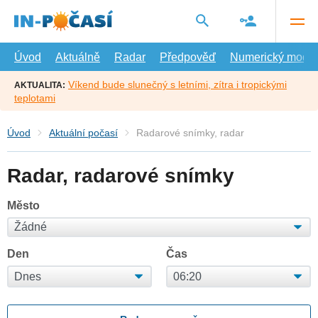
Přejít
na
hlavní
obsah
Úvod
Aktuálně
Radar
Předpověď
Numerický model
Víkend bude slunečný s letními, zítra i tropickými
AKTUALITA:
teplotami
Úvod
Aktuální počasí
Radarové snímky, radar
Radar, radarové snímky
Město
Den
Čas