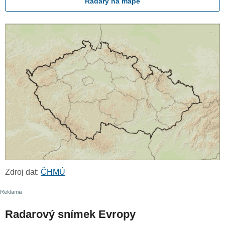
Radary na mapě
Zdroj dat:
ČHMÚ
Radarový snímek Evropy