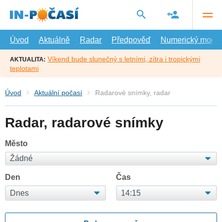
Přejít
na
hlavní
obsah
Úvod
Aktuálně
Radar
Předpověď
Numerický model
Víkend bude slunečný s letními, zítra i tropickými
AKTUALITA:
teplotami
Úvod
Aktuální počasí
Radarové snímky, radar
Radar, radarové snímky
Město
Den
Čas