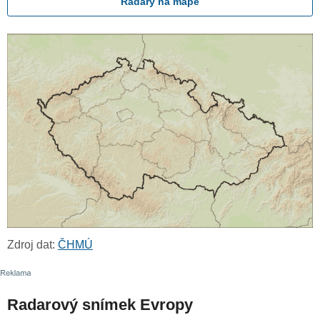
Radary na mapě
Zdroj dat:
ČHMÚ
Radarový snímek Evropy