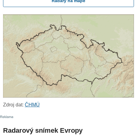
Radary na mapě
Zdroj dat:
ČHMÚ
Radarový snímek Evropy