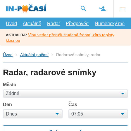
Přejít
na
hlavní
obsah
Úvod
Aktuálně
Radar
Předpověď
Numerický model
Vlnu veder přeruší studená fronta, zítra teploty
AKTUALITA:
klesnou
Úvod
Aktuální počasí
Radarové snímky, radar
Radar, radarové snímky
Město
Den
Čas