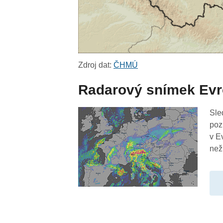
Zdroj dat:
ČHMÚ
Radarový snímek Ev
Sle
poz
v E
než