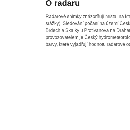
O radaru
Radarové snímky znázorňují místa, na kte
srážky). Sledování počasí na území Česk
Brdech a Skalky u Protivanova na Drahan
provozovatelem je Český hydrometeorolog
barvy, které vyjadřují hodnotu radarové o