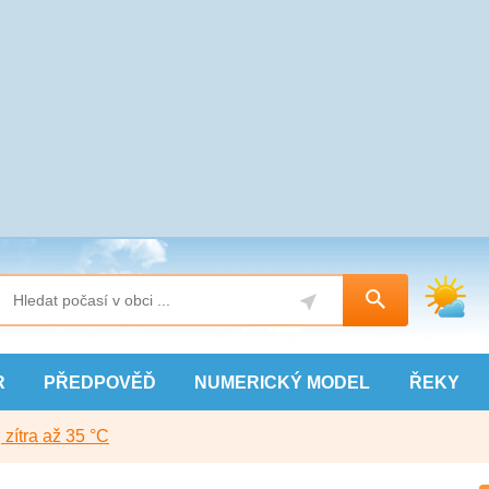
R
PŘEDPOVĚĎ
NUMERICKÝ
MODEL
ŘEKY
, zítra až 35 °C