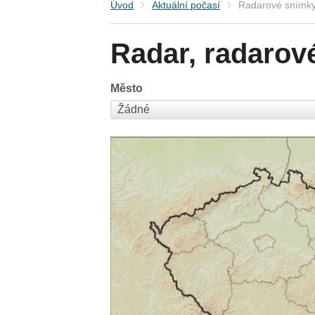
Úvod
Aktuální počasí
Radarové snímky
Radar, radarov
Město