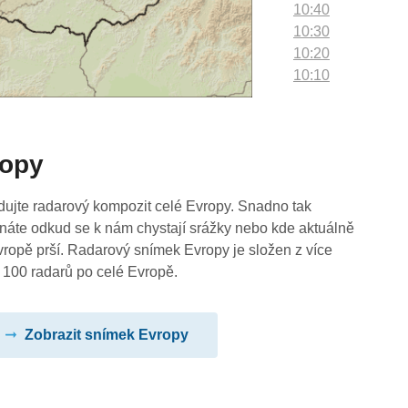
10:40
10:30
10:20
10:10
10:00
09:50
09:40
ropy
09:30
09:20
09:10
dujte radarový kompozit celé Evropy. Snadno tak
09:00
náte odkud se k nám chystají srážky nebo kde aktuálně
08:50
vropě prší. Radarový snímek Evropy je složen z více
08:40
 100 radarů po celé Evropě.
08:30
08:20
Zobrazit snímek Evropy
08:10
08:00
07:50
07:40