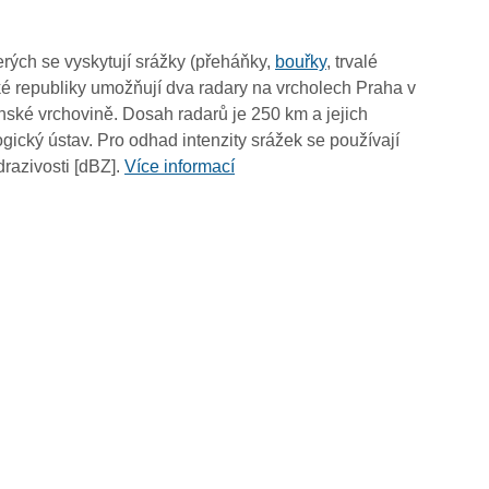
07:30
07:20
rých se vyskytují srážky (přeháňky,
bouřky
, trvalé
07:10
é republiky umožňují dva radary na vrcholech Praha v
07:00
ské vrchovině. Dosah radarů je 250 km a jejich
06:50
ický ústav. Pro odhad intenzity srážek se používají
06:40
drazivosti [dBZ].
Více informací
06:30
06:20
06:10
06:00
05:50
05:40
05:30
05:20
05:10
05:00
04:50
04:40