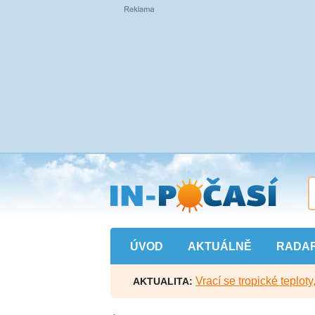
Přejít
na
hlavní
obsah
ÚVOD
AKTUÁLNĚ
RADA
Vrací se tropické teploty
AKTUALITA: