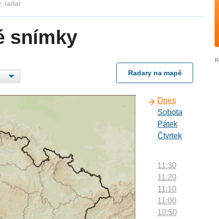
, radar
é snímky
Radary na mapě
Dnes
Sobota
Pátek
Čtvrtek
11:30
11:20
11:10
11:00
10:50