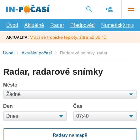
Přejít
na
hlavní
obsah
Úvod
Aktuálně
Radar
Předpověď
Numerický model
Vrací se tropické teploty, zítra až 35 °C
AKTUALITA:
Úvod
Aktuální počasí
Radarové snímky, radar
Radar, radarové snímky
Město
Den
Čas
Radary na mapě