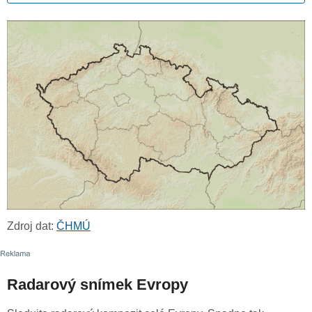
Zdroj dat:
ČHMÚ
Radarový snímek Evropy