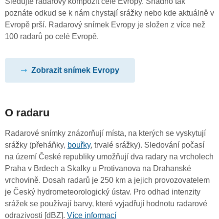
Sledujte radarový kompozit celé Evropy. Snadno tak
poznáte odkud se k nám chystají srážky nebo kde aktuálně v
Evropě prší. Radarový snímek Evropy je složen z více než
100 radarů po celé Evropě.
Zobrazit snímek Evropy
O radaru
Radarové snímky znázorňují místa, na kterých se vyskytují
srážky (přeháňky,
bouřky
, trvalé srážky). Sledování počasí
na území České republiky umožňují dva radary na vrcholech
Praha v Brdech a Skalky u Protivanova na Drahanské
vrchovině. Dosah radarů je 250 km a jejich provozovatelem
je Český hydrometeorologický ústav. Pro odhad intenzity
srážek se používají barvy, které vyjadřují hodnotu radarové
odrazivosti [dBZ].
Více informací