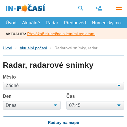
Přejít
na
hlavní
obsah
Úvod
Aktuálně
Radar
Předpověď
Numerický model
Převážně slunečno s letními teplotami
AKTUALITA:
Úvod
Aktuální počasí
Radarové snímky, radar
Radar, radarové snímky
Město
Den
Čas
Radary na mapě