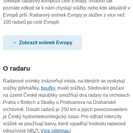
Sledujte radarový kompozit celé Evropy. Snadno tak
poznáte odkud se k nám chystají srážky nebo kde aktuálně v
Evropě prší. Radarový snímek Evropy je složen z více než
100 radarů po celé Evropě.
Zobrazit snímek Evropy
O radaru
Radarové snímky znázorňují místa, na kterých se vyskytují
srážky (přeháňky,
bouřky
, trvalé srážky). Sledování počasí
na území České republiky umožňují dva radary na vrcholech
Praha v Brdech a Skalky u Protivanova na Drahanské
vrchovině. Dosah radarů je 250 km a jejich provozovatelem
je Český hydrometeorologický ústav. Pro odhad intenzity
srážek se používají barvy, které vyjadřují hodnotu radarové
odrazivosti [dBZ].
Více informací