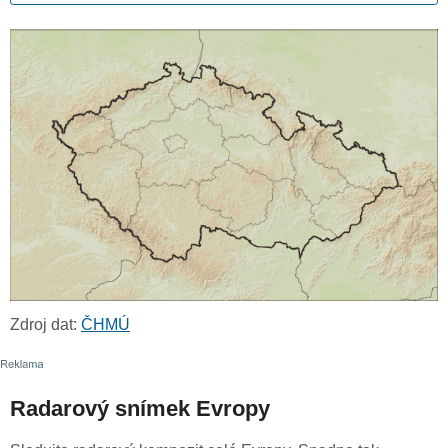
Zdroj dat:
ČHMÚ
Radarový snímek Evropy