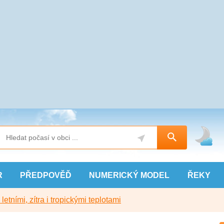
R
PŘEDPOVĚĎ
NUMERICKÝ
MODEL
ŘEKY
etními, zítra i tropickými teplotami