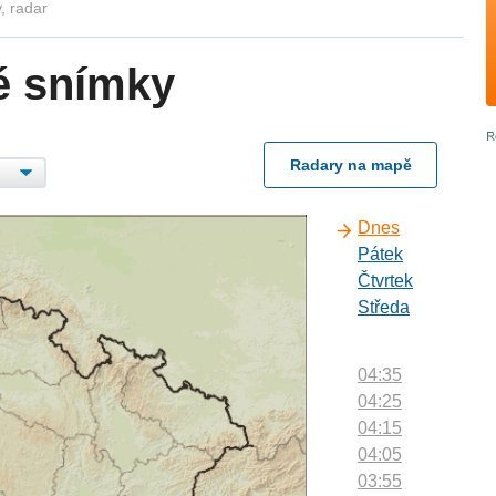
, radar
é snímky
Radary na mapě
Dnes
Pátek
Čtvrtek
Středa
04:35
04:25
04:15
04:05
03:55