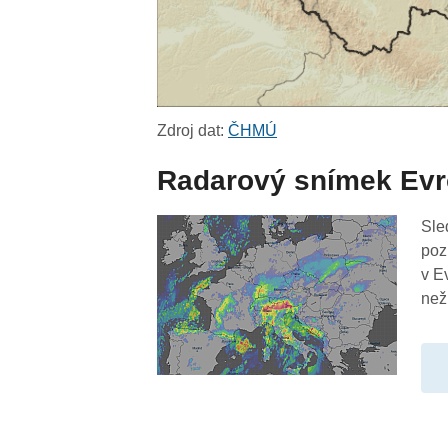
Zdroj dat:
ČHMÚ
Radarový snímek Ev
Sle
poz
v E
než