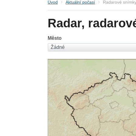
Úvod
Aktuální počasí
Radarové snímky
Radar, radarov
Město