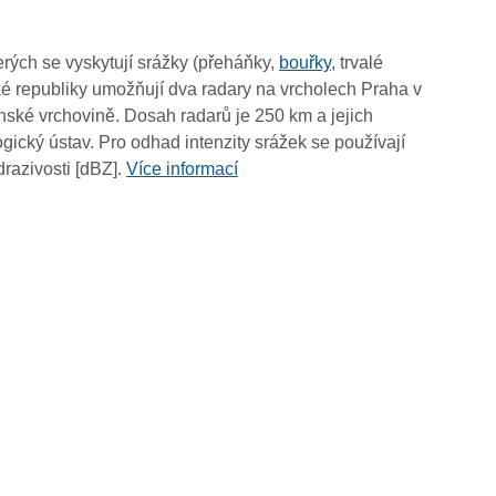
00:35
00:25
rých se vyskytují srážky (přeháňky,
bouřky
, trvalé
00:15
é republiky umožňují dva radary na vrcholech Praha v
00:05
ské vrchovině. Dosah radarů je 250 km a jejich
ický ústav. Pro odhad intenzity srážek se používají
drazivosti [dBZ].
Více informací