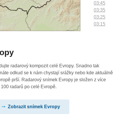
03:45
03:35
03:25
03:15
03:05
02:55
02:45
ropy
02:35
02:25
02:15
dujte radarový kompozit celé Evropy. Snadno tak
02:05
náte odkud se k nám chystají srážky nebo kde aktuálně
01:55
vropě prší. Radarový snímek Evropy je složen z více
01:45
 100 radarů po celé Evropě.
01:35
01:25
Zobrazit snímek Evropy
01:15
01:05
00:55
00:45