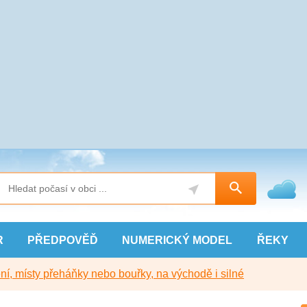
R
PŘEDPOVĚĎ
NUMERICKÝ
MODEL
ŘEKY
í, místy přeháňky nebo bouřky, na východě i silné