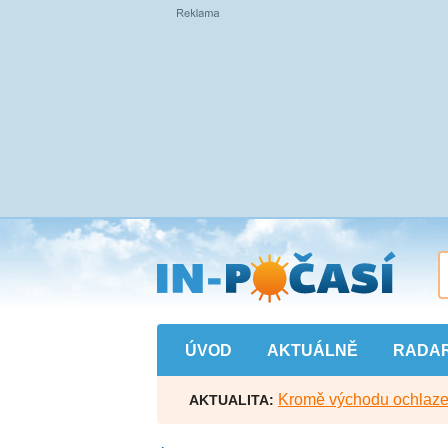
Přejít
na
hlavní
obsah
ÚVOD
AKTUÁLNĚ
RADA
Kromě východu ochlazen
AKTUALITA: