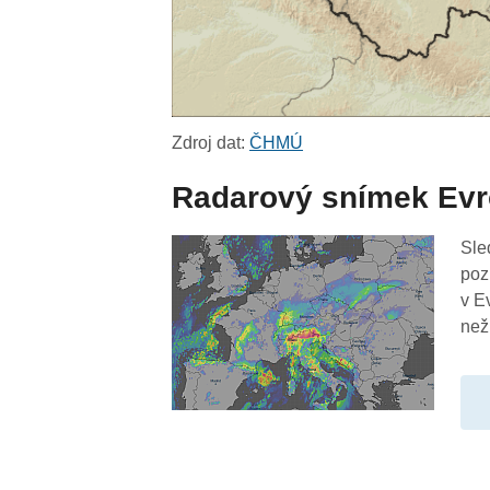
Zdroj dat:
ČHMÚ
Radarový snímek Ev
Sle
poz
v E
než