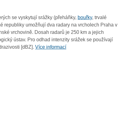
04:55
04:45
rých se vyskytují srážky (přeháňky,
bouřky
, trvalé
04:35
é republiky umožňují dva radary na vrcholech Praha v
04:25
ské vrchovině. Dosah radarů je 250 km a jejich
04:15
ický ústav. Pro odhad intenzity srážek se používají
04:05
drazivosti [dBZ].
Více informací
03:55
03:45
03:35
03:25
03:15
03:05
02:55
02:45
02:35
02:25
02:15
02:05