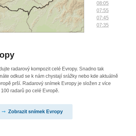
08:05
07:55
07:45
07:35
07:25
07:15
07:05
ropy
06:55
06:45
06:35
dujte radarový kompozit celé Evropy. Snadno tak
06:25
náte odkud se k nám chystají srážky nebo kde aktuálně
06:15
vropě prší. Radarový snímek Evropy je složen z více
06:05
 100 radarů po celé Evropě.
05:55
05:45
Zobrazit snímek Evropy
05:35
05:25
05:15
05:05