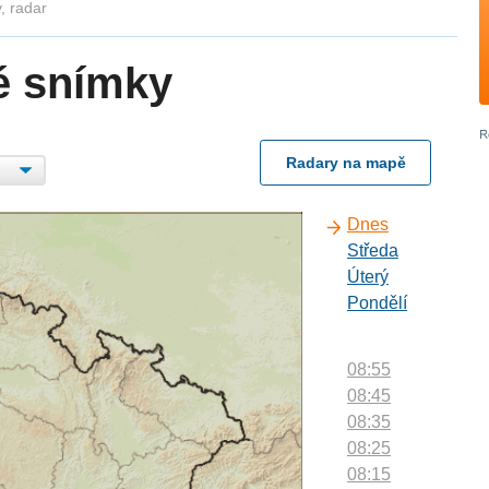
, radar
é snímky
Radary na mapě
Dnes
Středa
Úterý
Pondělí
08:55
08:45
08:35
08:25
08:15