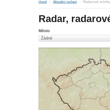
Úvod
Aktuální počasí
Radarové snímky
Radar, radarov
Město