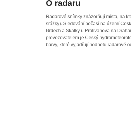
O radaru
Radarové snímky znázorňují místa, na kte
srážky). Sledování počasí na území Česk
Brdech a Skalky u Protivanova na Drahan
provozovatelem je Český hydrometeorolog
barvy, které vyjadřují hodnotu radarové o