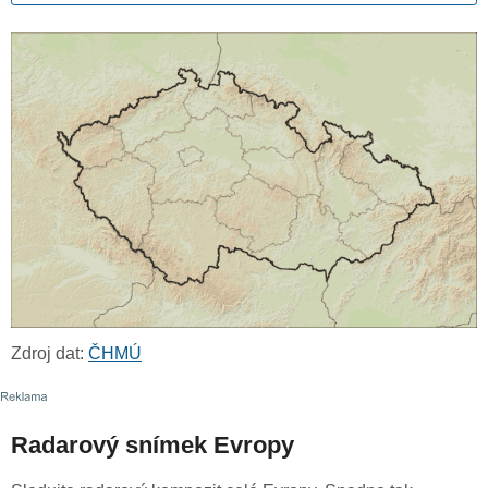
Zdroj dat:
ČHMÚ
Radarový snímek Evropy