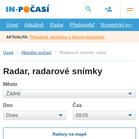
Přejít
na
hlavní
obsah
Úvod
Aktuálně
Radar
Předpověď
Numerický model
Převážně slunečno s letními teplotami
AKTUALITA:
Úvod
Aktuální počasí
Radarové snímky, radar
Radar, radarové snímky
Město
Den
Čas
Radary na mapě