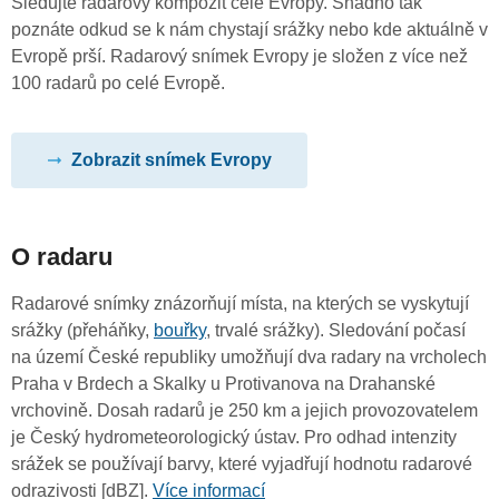
Sledujte radarový kompozit celé Evropy. Snadno tak
poznáte odkud se k nám chystají srážky nebo kde aktuálně v
Evropě prší. Radarový snímek Evropy je složen z více než
100 radarů po celé Evropě.
Zobrazit snímek Evropy
O radaru
Radarové snímky znázorňují místa, na kterých se vyskytují
srážky (přeháňky,
bouřky
, trvalé srážky). Sledování počasí
na území České republiky umožňují dva radary na vrcholech
Praha v Brdech a Skalky u Protivanova na Drahanské
vrchovině. Dosah radarů je 250 km a jejich provozovatelem
je Český hydrometeorologický ústav. Pro odhad intenzity
srážek se používají barvy, které vyjadřují hodnotu radarové
odrazivosti [dBZ].
Více informací