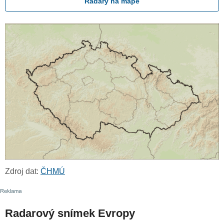
Radary na mapě
Zdroj dat:
ČHMÚ
Radarový snímek Evropy