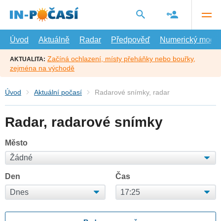
Přejít
na
hlavní
obsah
Úvod
Aktuálně
Radar
Předpověď
Numerický model
Začíná ochlazení, místy přeháňky nebo bouřky,
AKTUALITA:
zejména na východě
Úvod
Aktuální počasí
Radarové snímky, radar
Radar, radarové snímky
Město
Den
Čas