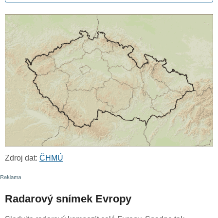
Zdroj dat:
ČHMÚ
Radarový snímek Evropy