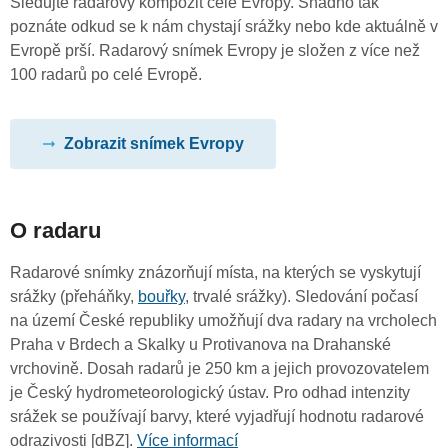
Sledujte radarový kompozit celé Evropy. Snadno tak
poznáte odkud se k nám chystají srážky nebo kde aktuálně v
Evropě prší. Radarový snímek Evropy je složen z více než
100 radarů po celé Evropě.
Zobrazit snímek Evropy
O radaru
Radarové snímky znázorňují místa, na kterých se vyskytují
srážky (přeháňky,
bouřky
, trvalé srážky). Sledování počasí
na území České republiky umožňují dva radary na vrcholech
Praha v Brdech a Skalky u Protivanova na Drahanské
vrchovině. Dosah radarů je 250 km a jejich provozovatelem
je Český hydrometeorologický ústav. Pro odhad intenzity
srážek se používají barvy, které vyjadřují hodnotu radarové
odrazivosti [dBZ].
Více informací