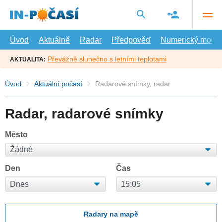
Přejít
na
hlavní
obsah
Úvod
Aktuálně
Radar
Předpověď
Numerický model
Převážně slunečno s letními teplotami
AKTUALITA:
Úvod
Aktuální počasí
Radarové snímky, radar
Radar, radarové snímky
Město
Den
Čas
Radary na mapě