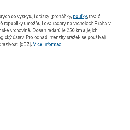
02:25
02:15
rých se vyskytují srážky (přeháňky,
bouřky
, trvalé
02:05
é republiky umožňují dva radary na vrcholech Praha v
01:55
ské vrchovině. Dosah radarů je 250 km a jejich
01:45
ický ústav. Pro odhad intenzity srážek se používají
01:35
drazivosti [dBZ].
Více informací
01:25
01:15
01:05
00:55
00:45
00:35
00:25
00:15
00:05