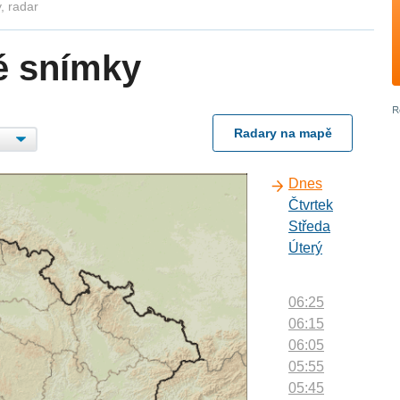
, radar
é snímky
Radary na mapě
Dnes
Čtvrtek
Středa
Úterý
06:25
06:15
06:05
05:55
05:45