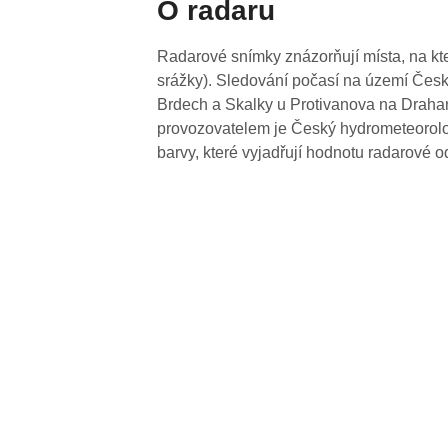
O radaru
Radarové snímky znázorňují místa, na kte
srážky). Sledování počasí na území Česk
Brdech a Skalky u Protivanova na Drahan
provozovatelem je Český hydrometeorolog
barvy, které vyjadřují hodnotu radarové o