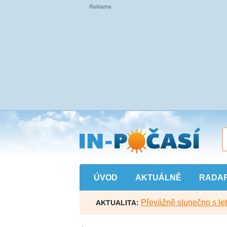
Přejít
na
hlavní
obsah
ÚVOD
AKTUÁLNĚ
RADA
Převážně slunečno s let
AKTUALITA: