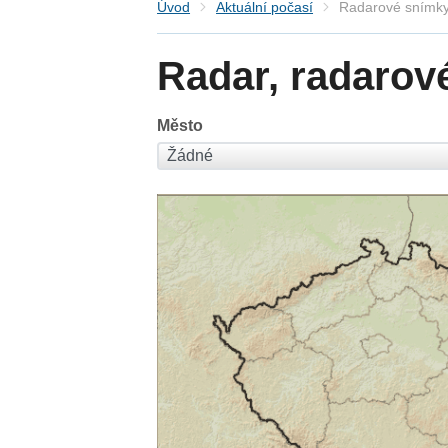
Úvod
Aktuální počasí
Radarové snímky
Radar, radarov
Město