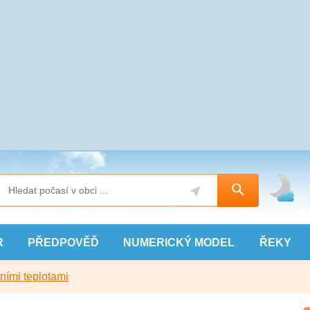
R
PŘEDPOVĚĎ
NUMERICKÝ
MODEL
ŘEKY
ními teplotami