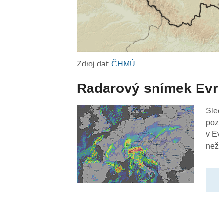
Zdroj dat:
ČHMÚ
Radarový snímek Ev
Sle
poz
v E
než