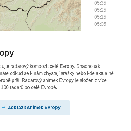
05:35
05:25
05:15
05:05
04:55
04:45
04:35
ropy
04:25
04:15
04:05
dujte radarový kompozit celé Evropy. Snadno tak
03:55
náte odkud se k nám chystají srážky nebo kde aktuálně
03:45
vropě prší. Radarový snímek Evropy je složen z více
03:35
 100 radarů po celé Evropě.
03:25
03:15
Zobrazit snímek Evropy
03:05
02:55
02:45
02:35