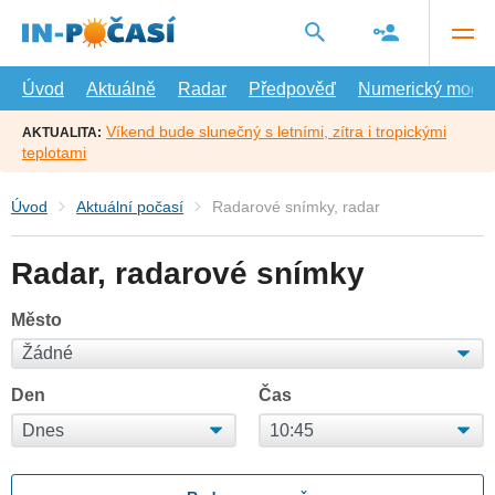
Přejít
na
hlavní
obsah
Úvod
Aktuálně
Radar
Předpověď
Numerický model
Víkend bude slunečný s letními, zítra i tropickými
AKTUALITA:
teplotami
Úvod
Aktuální počasí
Radarové snímky, radar
Radar, radarové snímky
Město
Den
Čas