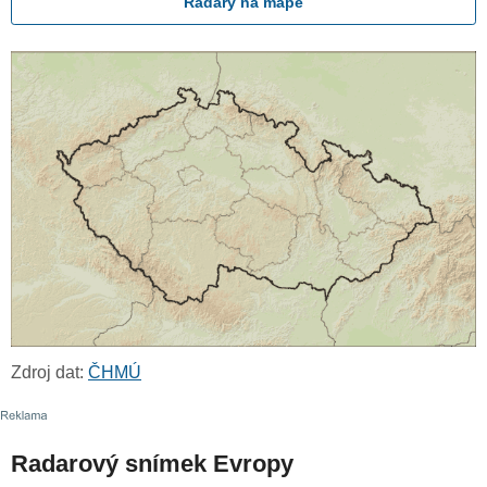
Radary na mapě
Zdroj dat:
ČHMÚ
Radarový snímek Evropy