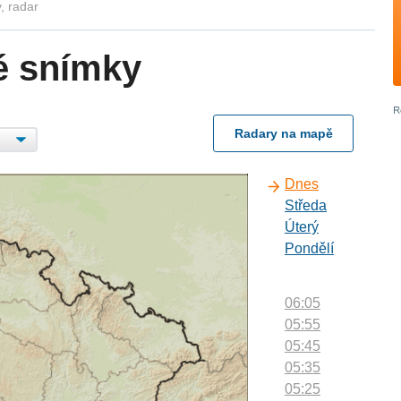
, radar
é snímky
Radary na mapě
Dnes
Středa
Úterý
Pondělí
06:05
05:55
05:45
05:35
05:25