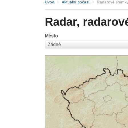
Úvod
Aktuální počasí
Radarové snímky
Radar, radarov
Město