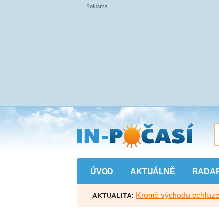
Přejít
na
hlavní
obsah
ÚVOD
AKTUÁLNĚ
RADA
Kromě východu ochlazen
AKTUALITA: