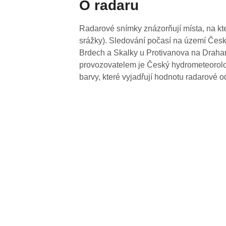
O radaru
Radarové snímky znázorňují místa, na kte
srážky). Sledování počasí na území Česk
Brdech a Skalky u Protivanova na Drahan
provozovatelem je Český hydrometeorolog
barvy, které vyjadřují hodnotu radarové o