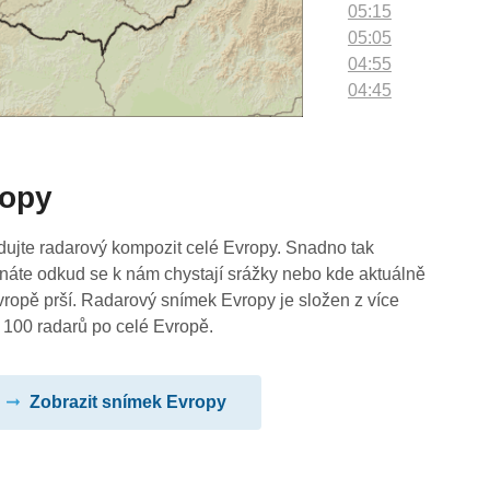
05:15
05:05
04:55
04:45
04:35
04:25
04:15
ropy
04:05
03:55
03:45
dujte radarový kompozit celé Evropy. Snadno tak
03:35
náte odkud se k nám chystají srážky nebo kde aktuálně
03:25
vropě prší. Radarový snímek Evropy je složen z více
03:15
 100 radarů po celé Evropě.
03:05
02:55
Zobrazit snímek Evropy
02:45
02:35
02:25
02:15