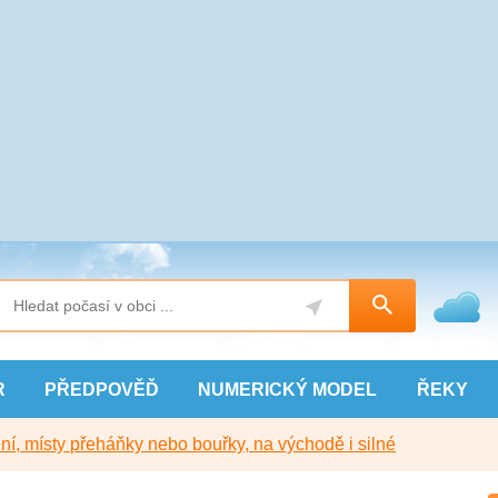
R
PŘEDPOVĚĎ
NUMERICKÝ
MODEL
ŘEKY
í, místy přeháňky nebo bouřky, na východě i silné