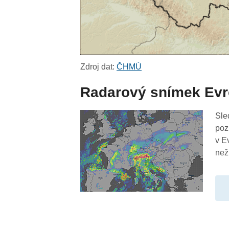
Zdroj dat:
ČHMÚ
Radarový snímek Ev
Sle
poz
v E
než