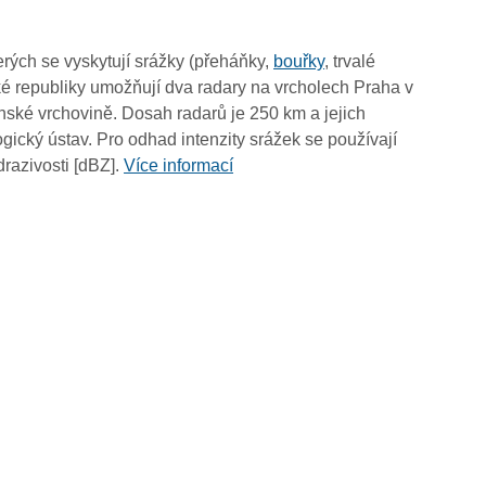
02:05
01:55
rých se vyskytují srážky (přeháňky,
bouřky
, trvalé
01:45
é republiky umožňují dva radary na vrcholech Praha v
01:35
ské vrchovině. Dosah radarů je 250 km a jejich
01:25
ický ústav. Pro odhad intenzity srážek se používají
01:15
drazivosti [dBZ].
Více informací
01:05
00:55
00:45
00:35
00:25
00:15
00:05