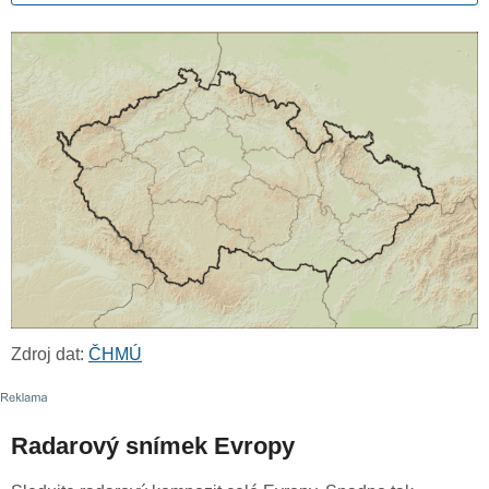
Zdroj dat:
ČHMÚ
Radarový snímek Evropy