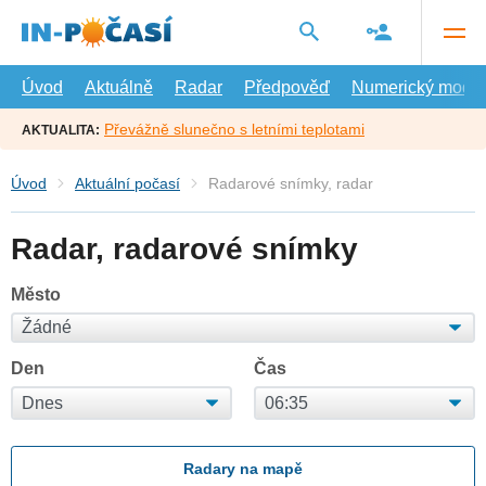
Přejít
na
hlavní
obsah
Úvod
Aktuálně
Radar
Předpověď
Numerický model
Převážně slunečno s letními teplotami
AKTUALITA:
Úvod
Aktuální počasí
Radarové snímky, radar
Radar, radarové snímky
Město
Den
Čas
Radary na mapě