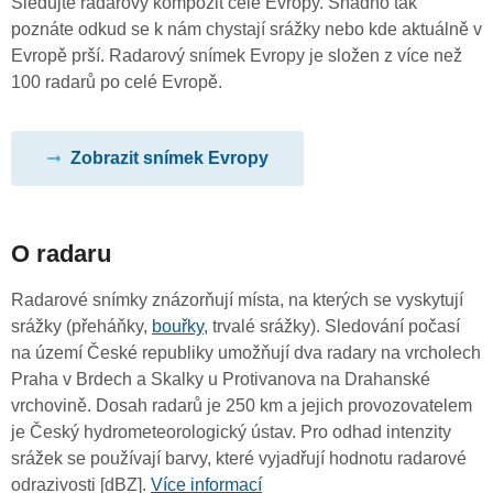
Sledujte radarový kompozit celé Evropy. Snadno tak
poznáte odkud se k nám chystají srážky nebo kde aktuálně v
Evropě prší. Radarový snímek Evropy je složen z více než
100 radarů po celé Evropě.
Zobrazit snímek Evropy
O radaru
Radarové snímky znázorňují místa, na kterých se vyskytují
srážky (přeháňky,
bouřky
, trvalé srážky). Sledování počasí
na území České republiky umožňují dva radary na vrcholech
Praha v Brdech a Skalky u Protivanova na Drahanské
vrchovině. Dosah radarů je 250 km a jejich provozovatelem
je Český hydrometeorologický ústav. Pro odhad intenzity
srážek se používají barvy, které vyjadřují hodnotu radarové
odrazivosti [dBZ].
Více informací