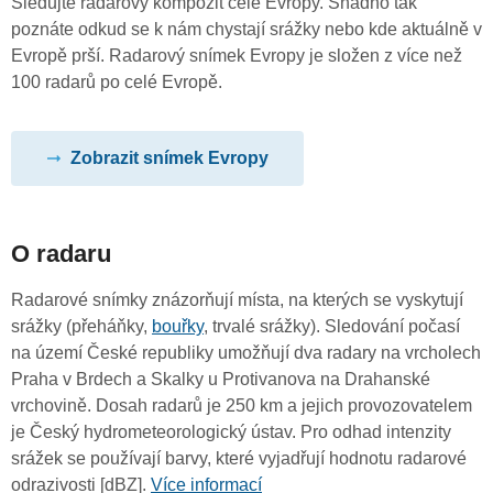
Sledujte radarový kompozit celé Evropy. Snadno tak
poznáte odkud se k nám chystají srážky nebo kde aktuálně v
Evropě prší. Radarový snímek Evropy je složen z více než
100 radarů po celé Evropě.
Zobrazit snímek Evropy
O radaru
Radarové snímky znázorňují místa, na kterých se vyskytují
srážky (přeháňky,
bouřky
, trvalé srážky). Sledování počasí
na území České republiky umožňují dva radary na vrcholech
Praha v Brdech a Skalky u Protivanova na Drahanské
vrchovině. Dosah radarů je 250 km a jejich provozovatelem
je Český hydrometeorologický ústav. Pro odhad intenzity
srážek se používají barvy, které vyjadřují hodnotu radarové
odrazivosti [dBZ].
Více informací