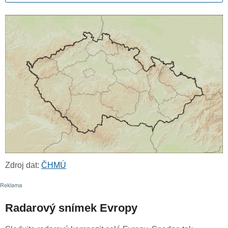
Zdroj dat:
ČHMÚ
Radarový snímek Evropy