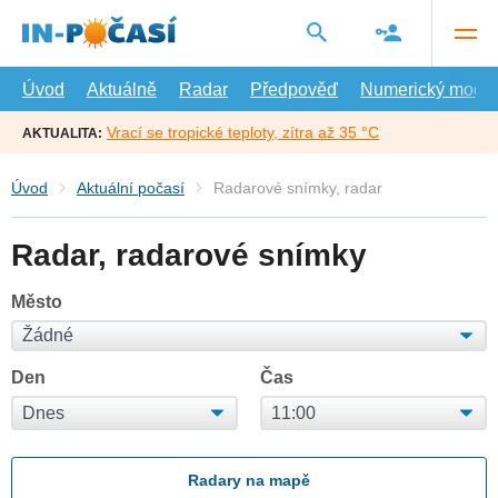
Přejít
na
hlavní
obsah
Úvod
Aktuálně
Radar
Předpověď
Numerický model
Vrací se tropické teploty, zítra až 35 °C
AKTUALITA:
Úvod
Aktuální počasí
Radarové snímky, radar
Radar, radarové snímky
Město
Den
Čas
Radary na mapě