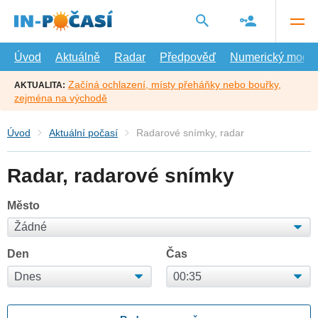
Přejít
na
hlavní
obsah
Úvod
Aktuálně
Radar
Předpověď
Numerický model
Začíná ochlazení, místy přeháňky nebo bouřky,
AKTUALITA:
zejména na východě
Úvod
Aktuální počasí
Radarové snímky, radar
Radar, radarové snímky
Město
Den
Čas