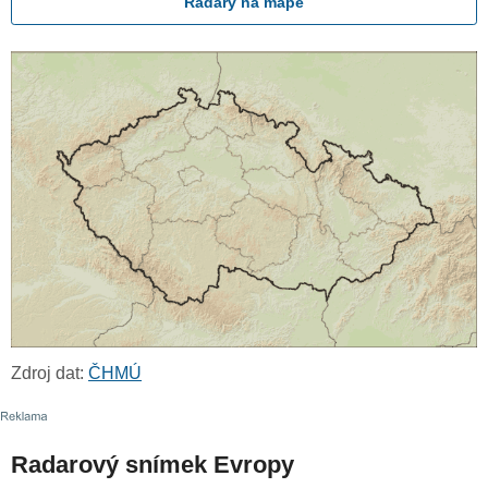
Radary na mapě
Zdroj dat:
ČHMÚ
Radarový snímek Evropy