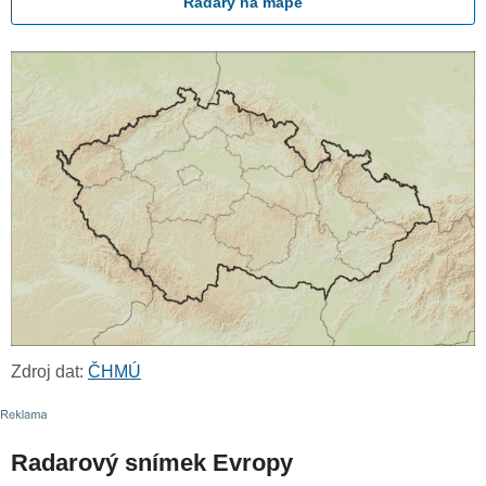
Radary na mapě
Zdroj dat:
ČHMÚ
Radarový snímek Evropy