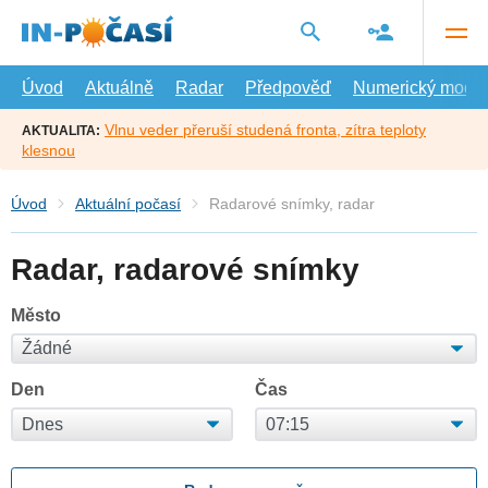
Přejít
na
hlavní
obsah
Úvod
Aktuálně
Radar
Předpověď
Numerický model
Vlnu veder přeruší studená fronta, zítra teploty
AKTUALITA:
klesnou
Úvod
Aktuální počasí
Radarové snímky, radar
Radar, radarové snímky
Město
Den
Čas