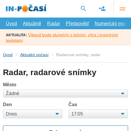
Přejít
na
hlavní
obsah
Úvod
Aktuálně
Radar
Předpověď
Numerický model
Víkend bude slunečný s letními, zítra i tropickými
AKTUALITA:
teplotami
Úvod
Aktuální počasí
Radarové snímky, radar
Radar, radarové snímky
Město
Den
Čas