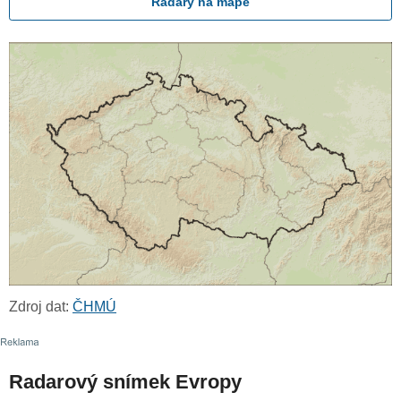
Radary na mapě
Zdroj dat:
ČHMÚ
Radarový snímek Evropy