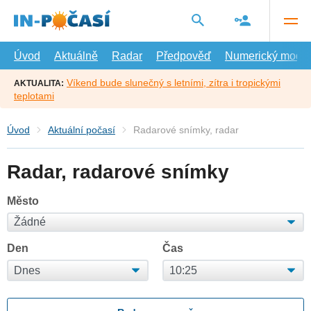
Přejít
na
hlavní
obsah
Úvod
Aktuálně
Radar
Předpověď
Numerický model
Víkend bude slunečný s letními, zítra i tropickými
AKTUALITA:
teplotami
Úvod
Aktuální počasí
Radarové snímky, radar
Radar, radarové snímky
Město
Den
Čas