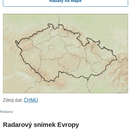
Radary na mapě
Zdroj dat:
ČHMÚ
Radarový snímek Evropy