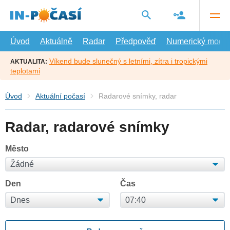
Přejít
na
hlavní
obsah
Úvod
Aktuálně
Radar
Předpověď
Numerický model
Víkend bude slunečný s letními, zítra i tropickými
AKTUALITA:
teplotami
Úvod
Aktuální počasí
Radarové snímky, radar
Radar, radarové snímky
Město
Den
Čas