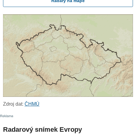
Radary na mapě
Zdroj dat:
ČHMÚ
Radarový snímek Evropy